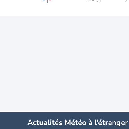
-
|
-
-
-
km/h
Actualités Météo à l'étranger