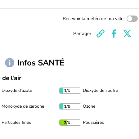
Recevoir la météo de ma ville
Partager
Infos SANTÉ
 de l'air
Dioxyde d'azote
Dioxyde de soufre
1
/6
Monoxyde de carbone
Ozone
1
/6
Particules fines
Poussières
2
/6