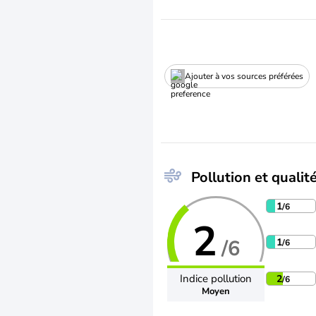
Ajouter à vos sources préférées
Pollution et qualité
1
/6
2
/6
1
/6
Indice pollution
2
/6
Moyen