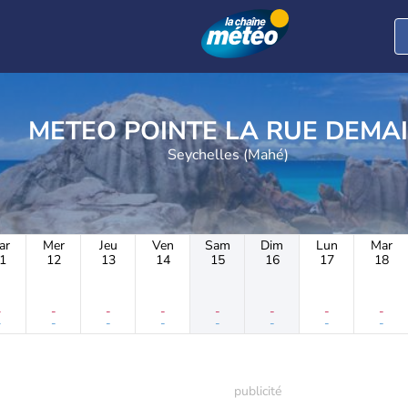
METEO POINTE LA RUE DEMA
Seychelles (Mahé)
ar
Mer
Jeu
Ven
Sam
Dim
Lun
Mar
1
12
13
14
15
16
17
18
-
-
-
-
-
-
-
-
-
-
-
-
-
-
-
-