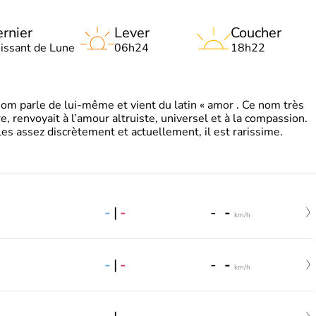
rnier
Lever
Coucher
oissant de Lune
06h24
18h22
 parle de lui-même et vient du latin « amor . Ce nom très
, renvoyait à l’amour altruiste, universel et à la compassion.
es assez discrètement et actuellement, il est rarissime.
-
|
-
-
-
km/h
-
|
-
-
-
km/h