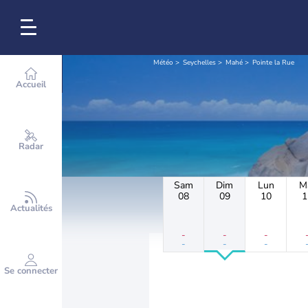
Météo
Seychelles
Mahé
Pointe la Rue
Accueil
Radar
Sam
Dim
Lun
M
08
09
10
1
Actualités
-
-
-
-
-
-
Se connecter