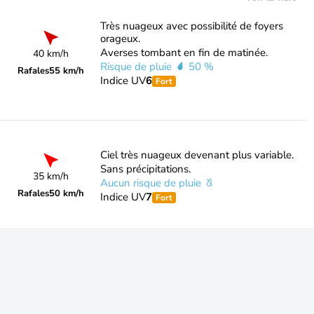
Très nuageux avec possibilité de foyers
orageux.
Averses tombant en fin de matinée.
40 km/h
Risque de pluie
50 %
Rafales
55 km/h
Indice UV
6
Fort
Ciel très nuageux devenant plus variable.
Sans précipitations.
35 km/h
Aucun risque de pluie
Rafales
50 km/h
Indice UV
7
Fort