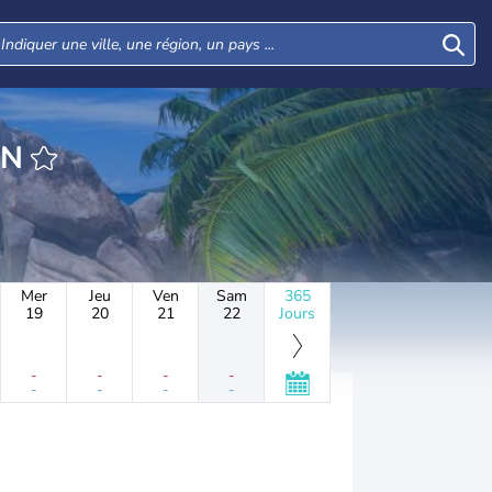
IN
Mer
Jeu
Ven
Sam
365
19
20
21
22
Jours
-
-
-
-
-
-
-
-