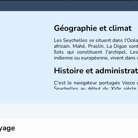
Géographie et climat
Les Seychelles se situent dans l'Océa
africain. Mahé, Praslin, La Digue sont
îlots qui constituent l'archipel. Le
indienne ou européenne, vivent dans 
Histoire et administra
C'est le navigateur portugais Vasco 
Seychelles au début du XVIe siècle.
milieu du XVIIe siècle. Le nom d
Séchelles, contrôleur général des f
sous contrôle britannique, après l'éc
oyage