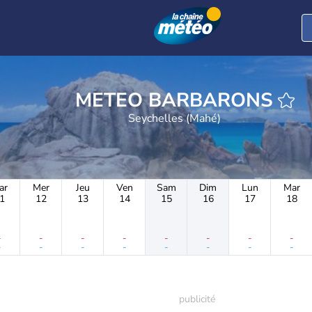
METEO BARBARONS
Seychelles (Mahé)
ar
Mer
Jeu
Ven
Sam
Dim
Lun
Mar
1
12
13
14
15
16
17
18
-
-
-
-
-
-
-
-
-
-
-
-
-
-
-
-