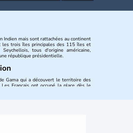
n Indien mais sont rattachées au continent
 les trois îles principales des 115 îles et
s Seychellois, tous d'origine américaine,
une république présidentielle.
tion
de Gama qui a découvert le territoire des
 Les Français ont occupé la place dès le
es îles rend hommage à Jean Moreau de
inances de Louis XV. L'archipel est passé
hec des initiatives napoléoniennes de 1814.