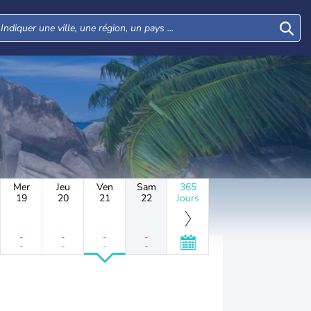
Mer
Jeu
Ven
Sam
365
19
20
21
22
Jours
-
-
-
-
-
-
-
-