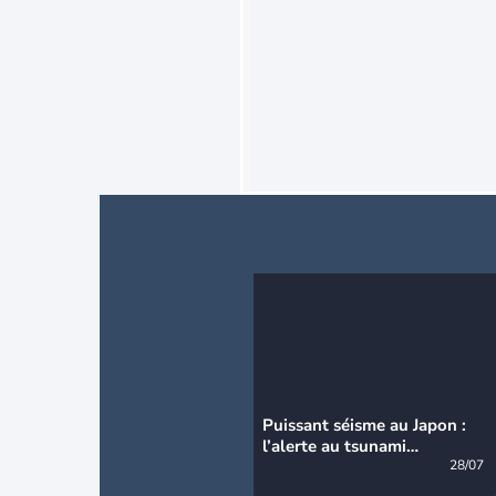
Puissant séisme au Japon :
l’alerte au tsunami
désormais levée
28/07