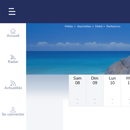
Météo
Seychelles
Mahé
Barbarons
Accueil
Radar
Sam
Dim
Lun
M
08
09
10
1
Actualités
-
-
-
-
-
-
Se connecter