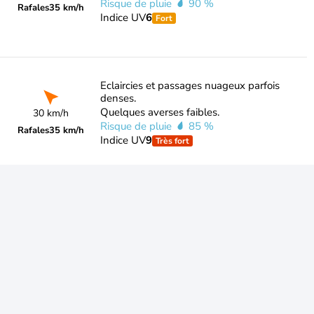
Risque de pluie
90 %
Rafales
35 km/h
Indice UV
6
Fort
Eclaircies et passages nuageux parfois
denses.
Quelques averses faibles.
30 km/h
Risque de pluie
85 %
Rafales
35 km/h
Indice UV
9
Très fort