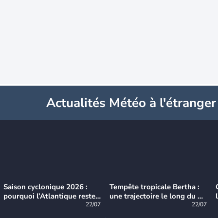
Actualités Météo à l'étranger
Saison cyclonique 2026 :
Tempête tropicale Bertha :
pourquoi l’Atlantique reste
une trajectoire le long du du
très calme à ce stade ?
22/07
littoral américain
22/07