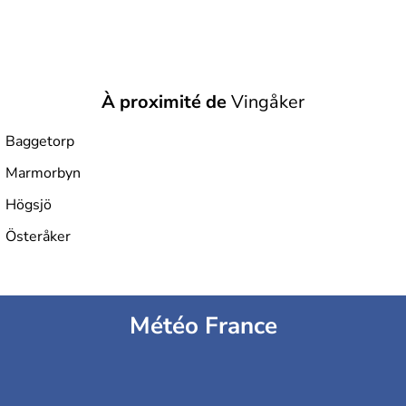
À proximité de
Vingåker
Baggetorp
Marmorbyn
Högsjö
Österåker
Météo France