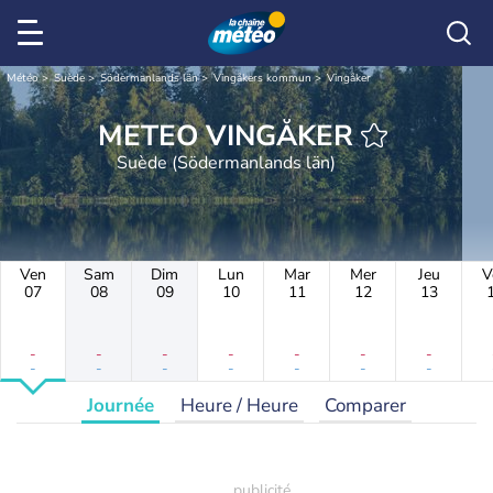
Météo
Suède
Södermanlands län
Vingåkers kommun
Vingåker
METEO VINGÅKER
Suède (Södermanlands län)
Ven
Sam
Dim
Lun
Mar
Mer
Jeu
V
07
08
09
10
11
12
13
-
-
-
-
-
-
-
-
-
-
-
-
-
-
Journée
Heure / Heure
Comparer