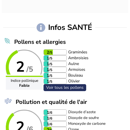
Infos SANTÉ
Pollens et allergies
Graminées
2
/5
Ambroisies
1
/5
2
Aulne
1
/5
/5
Armoises
1
/5
Bouleau
1
/5
Indice pollinique
Olivier
1
/5
Faible
Voir tous les pollens
Pollution et qualité de l'air
Dioxyde d'azote
1
/6
Dioxyde de soufre
1
/6
2
Monoxyde de carbone
1
/6
/6
Ozone
2
/6