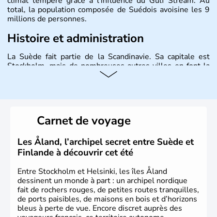
climat tempéré grâce à l'influence du Gulf Stream. Au
total, la population composée de Suédois avoisine les 9
millions de personnes.
Histoire et administration
La Suède fait partie de la Scandinavie. Sa capitale est
Stockholm, mais de nombreuses autres villes en font la
renommée comme Malmö et Göteborg. Elle fait partie de
l'Union Européenne, mais n'a pas intégré la zone euro.
Monarchie depuis presque un millénaire, la Suède
possède un roi mais qui n'a qu'un rôle symbolique. La
Suède est depuis longtemps un grand exportateur de fer,
Carnet de voyage
de cuivre et de bois.
Les Åland, l’archipel secret entre Suède et
Finlande à découvrir cet été
Entre Stockholm et Helsinki, les îles Åland
dessinent un monde à part : un archipel nordique
fait de rochers rouges, de petites routes tranquilles,
de ports paisibles, de maisons en bois et d’horizons
bleus à perte de vue. Encore discret auprès des