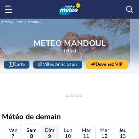
Météo
Tchad
Mandoul
METEO MANDOUL
Tchad
Carte
Villes principales
Devenez VIP
Météo de
demain
Ven
Sam
Dim
Lun
Mar
Mer
Jeu
7
8
9
10
11
12
13