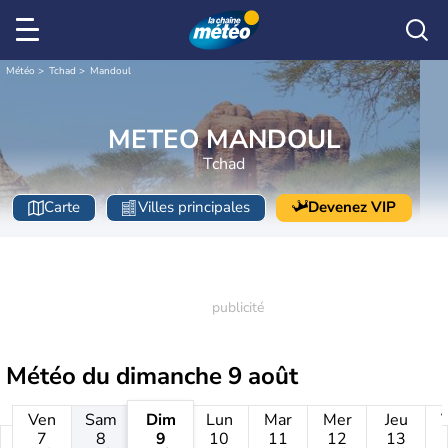
Météo
Tchad
Mandoul
METEO MANDOUL
Tchad
Carte
Villes principales
Devenez VIP
Météo du
dimanche 9 août
Ven
Sam
Dim
Lun
Mar
Mer
Jeu
7
8
9
10
11
12
13