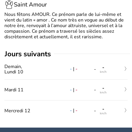
Saint Amour
Nous fêtons AMOUR. Ce prénom parle de lui-même et
vient du latin « amor . Ce nom très en vogue au début de
notre ère, renvoyait à l’amour altruiste, universel et à la
compassion. Ce prénom a traversé les siècles assez
discrètement et actuellement, il est rarissime.
jours suivants
Demain,
-
-
|
-
-
Lundi 10
km/h
-
-
|
-
Mardi 11
-
km/h
-
-
|
-
Mercredi 12
-
km/h