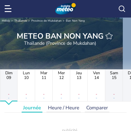
Météo
Thaïlande
Province de Mukdahan
Ban Non Yang
METEO BAN NON YANG
Thaïlande (Province de Mukdahan)
Dim
Lun
Mar
Mer
Jeu
Ven
Sam
D
09
10
11
12
13
14
15
-
-
-
-
-
-
-
-
-
-
-
-
-
-
Journée
Heure / Heure
Comparer