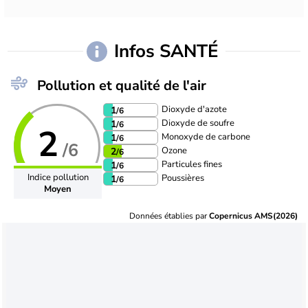
Infos SANTÉ
Pollution et qualité de l'air
Dioxyde d'azote
1
/6
Dioxyde de soufre
1
/6
2
Monoxyde de carbone
1
/6
/6
Ozone
2
/6
Particules fines
1
/6
Indice pollution
Poussières
1
/6
Moyen
Données établies par
Copernicus AMS(2026)