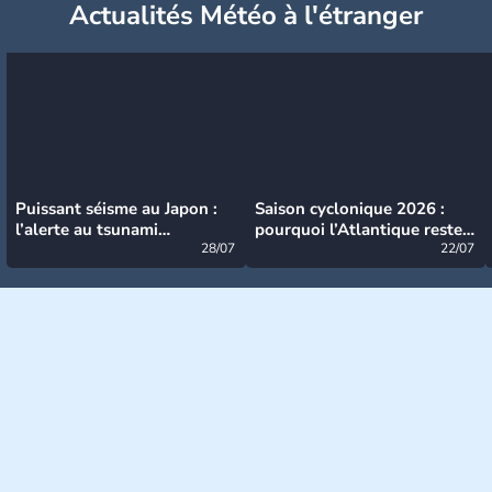
Actualités Météo à l'étranger
Puissant séisme au Japon :
Saison cyclonique 2026 :
l’alerte au tsunami
pourquoi l’Atlantique reste
désormais levée
28/07
très calme à ce stade ?
22/07