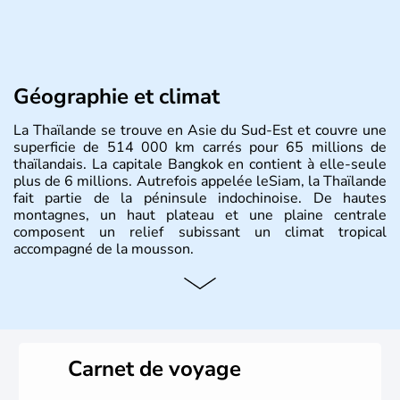
Géographie et climat
La Thaïlande se trouve en Asie du Sud-Est et couvre une
superficie de 514 000 km carrés pour 65 millions de
thaïlandais. La capitale Bangkok en contient à elle-seule
plus de 6 millions. Autrefois appelée leSiam, la Thaïlande
fait partie de la péninsule indochinoise. De hautes
montagnes, un haut plateau et une plaine centrale
composent un relief subissant un climat tropical
accompagné de la mousson.
Histoire et administration
De nombreux royaumes se sont succédés dans l'histoire
de la Thaïlande, mais c'est surtout avec les Khmers au IXe
siècle que celle-ci a connu un véritable développement.
Carnet de voyage
Elle se lie avec la France, le Royaume-Uni et les Etats-
Unis sur des questions de commerce et de pouvoir avant