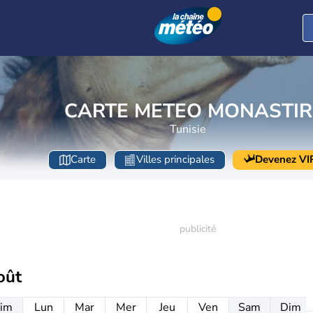
CARTE METEO MONASTIR
Tunisie
Carte
Villes principales
Devenez VI
oût
im
Lun
Mar
Mer
Jeu
Ven
Sam
Dim