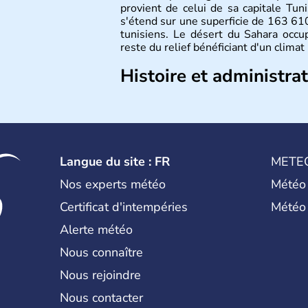
provient de celui de sa capitale Tun
s'étend sur une superficie de 163 6
tunisiens. Le désert du Sahara occup
reste du relief bénéficiant d'un clima
Histoire et administra
La Tunisie se développe tout d'abord
puniques et des romains jusqu'au V
guerres, elle s'arabise et s'islamise
l'Europe et passe rapidement sous l
négociations, la France reconnaît l'i
Langue du site : FR
METE
à l'exception de la base de Bizerte qu
Nos experts météo
Météo
Certificat d'intempéries
Météo
Alerte météo
Nous connaître
Nous rejoindre
Nous contacter