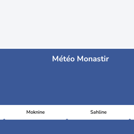
Météo Monastir
Moknine
Sahline