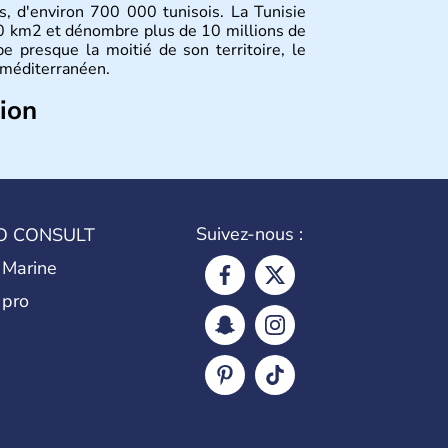
is, d'environ 700 000 tunisois. La Tunisie
10 km2 et dénombre plus de 10 millions de
e presque la moitié de son territoire, le
t méditerranéen.
tion
 sous l'influence des phéniciens, puis des
IIe siècle où, à la suite de nombreuses
. A partir du XVIIIe siècle, elle s'ouvre à
e contrôle de la France. Après de longues
ndépendance de la Tunisie le 20 mars 1956,
Suivez-nous :
O CONSULT
i lui sera rendue en 1963.
 Marine
 pro