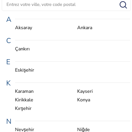
A
Aksaray
Ankara
C
Çankırı
E
Eskişehir
K
Karaman
Kayseri
Kirikkale
Konya
Kırşehir
N
Nevşehir
Niğde