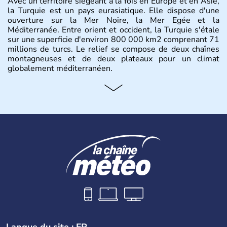
Avec un territoire siégeant à la fois en Europe et en Asie,
la Turquie est un pays eurasiatique. Elle dispose d'une
ouverture sur la Mer Noire, la Mer Egée et la
Méditerranée. Entre orient et occident, la Turquie s'étale
sur une superficie d'environ 800 000 km2 comprenant 71
millions de turcs. Le relief se compose de deux chaînes
montagneuses et de deux plateaux pour un climat
globalement méditerranéen.
Histoire et administration
La Turquie est à l'origine composée d'un peuple nomade
originaire d'Asie ayant émigré vers l'Ouest. Ces tribus
hétérogènes se sont organisées en différents royaumes
qui constitueront en 1299 les fondations de l'Empire
ottoman. Après avoir rattaché l'Anatolie et la Thrace
orientale au territoire turc, la République est proclamée
le 29 octobre 1923. Ankara remplace alors Istanbul au
titre de capitale du pays.
Langue du site : FR