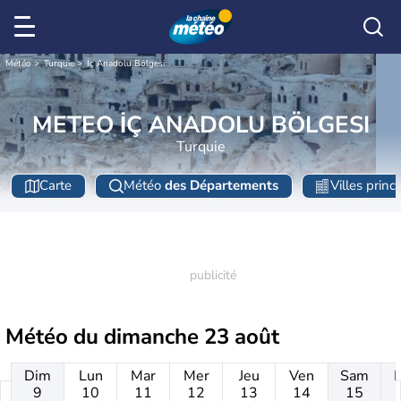
Météo
Turquie
İç Anadolu Bölgesi
METEO İÇ ANADOLU BÖLGESI
Turquie
Carte
Météo
des Départements
Villes princ
Météo du
dimanche 23 août
Dim
Lun
Mar
Mer
Jeu
Ven
Sam
9
10
11
12
13
14
15