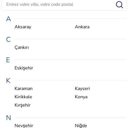
A
Aksaray
Ankara
C
Çankırı
E
Eskişehir
K
Karaman
Kayseri
Kirikkale
Konya
Kırşehir
N
Nevşehir
Niğde