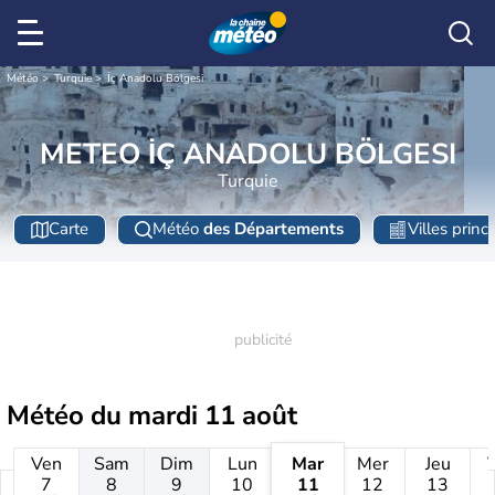
Météo
Turquie
İç Anadolu Bölgesi
METEO İÇ ANADOLU BÖLGESI
Turquie
Carte
Météo
des Départements
Villes princ
Météo du
mardi 11 août
Ven
Sam
Dim
Lun
Mar
Mer
Jeu
7
8
9
10
11
12
13