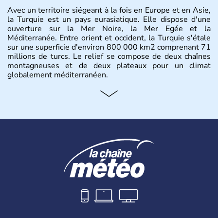
Avec un territoire siégeant à la fois en Europe et en Asie,
la Turquie est un pays eurasiatique. Elle dispose d'une
ouverture sur la Mer Noire, la Mer Egée et la
Méditerranée. Entre orient et occident, la Turquie s'étale
sur une superficie d'environ 800 000 km2 comprenant 71
millions de turcs. Le relief se compose de deux chaînes
montagneuses et de deux plateaux pour un climat
globalement méditerranéen.
Histoire et administration
La Turquie est à l'origine composée d'un peuple nomade
originaire d'Asie ayant émigré vers l'Ouest. Ces tribus
hétérogènes se sont organisées en différents royaumes
qui constitueront en 1299 les fondations de l'Empire
ottoman. Après avoir rattaché l'Anatolie et la Thrace
orientale au territoire turc, la République est proclamée
le 29 octobre 1923. Ankara remplace alors Istanbul au
titre de capitale du pays.