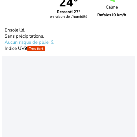
24°
Calme
Ressenti 27°
Rafales
10 km/h
en raison de l'humidité
Ensoleillé.
Sans précipitations.
Aucun risque de pluie
Indice UV
9
Très fort