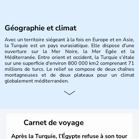
Géographie et climat
Avec un territoire siégeant à la fois en Europe et en Asie,
la Turquie est un pays eurasiatique. Elle dispose d'une
ouverture sur la Mer Noire, la Mer Egée et la
Méditerranée. Entre orient et occident, la Turquie s'étale
sur une superficie d'environ 800 000 km2 comprenant 71
millions de turcs. Le relief se compose de deux chaînes
montagneuses et de deux plateaux pour un climat
globalement méditerranéen.
Histoire et administration
La Turquie est à l'origine composée d'un peuple nomade
originaire d'Asie ayant émigré vers l'Ouest. Ces tribus
hétérogènes se sont organisées en différents royaumes
Carnet de voyage
qui constitueront en 1299 les fondations de l'Empire
ottoman. Après avoir rattaché l'Anatolie et la Thrace
orientale au territoire turc, la République est proclamée
Après la Turquie, l’Égypte refuse à son tour