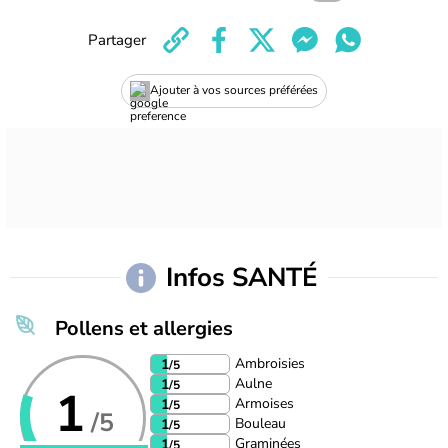
Partager
Ajouter à vos sources préférées
Infos SANTÉ
Pollens et allergies
Ambroisies
1
/5
Aulne
1
/5
1
Armoises
1
/5
/5
Bouleau
1
/5
Graminées
1
/5