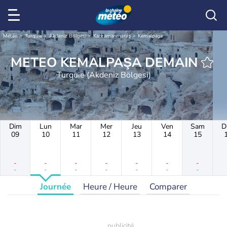
Météo
Turquie
Akdeniz Bölgesi
Kahramanmaraş
Kemalpaşa
METEO KEMALPAŞA DEMAIN
Turquie (Akdeniz Bölgesi)
Dim
Lun
Mar
Mer
Jeu
Ven
Sam
D
09
10
11
12
13
14
15
-
-
-
-
-
-
-
-
-
-
-
-
-
-
Journée
Heure / Heure
Comparer