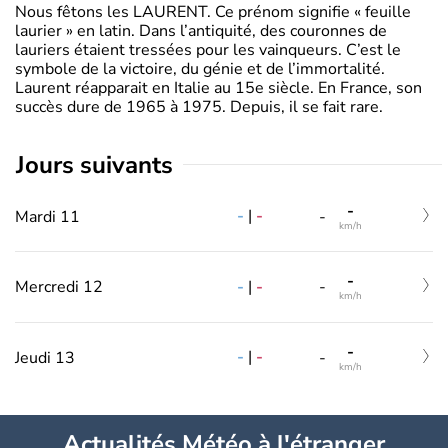
Nous fêtons les LAURENT. Ce prénom signifie « feuille
laurier » en latin. Dans l’antiquité, des couronnes de
lauriers étaient tressées pour les vainqueurs. C’est le
symbole de la victoire, du génie et de l’immortalité.
Laurent réapparait en Italie au 15e siècle. En France, son
succès dure de 1965 à 1975. Depuis, il se fait rare.
jours suivants
-
-
|
-
Mardi 11
-
km/h
-
-
|
-
Mercredi 12
-
km/h
-
-
|
-
Jeudi 13
-
km/h
Actualités Météo à l'étranger