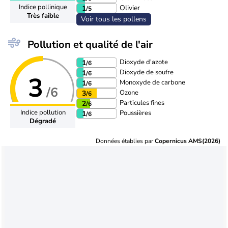
Indice pollinique
Olivier
1
/5
Très faible
Voir tous les pollens
Pollution et qualité de l'air
Dioxyde d'azote
1
/6
Dioxyde de soufre
1
/6
3
Monoxyde de carbone
1
/6
/6
Ozone
3
/6
Particules fines
2
/6
Indice pollution
Poussières
1
/6
Dégradé
Données établies par
Copernicus AMS(2026)