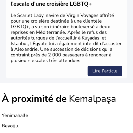
le 29 octobre 1923. Ankara remplace alors Istanbul au
l’escale d’une croisière LGBTQ+
titre de capitale du pays.
Le Scarlet Lady, navire de Virgin Voyages affrété
pour une croisière destinée à une clientèle
LGBTQ+, a vu son itinéraire bouleversé à deux
reprises en Méditerranée. Après le refus des
autorités turques de l’accueillir à Kuşadası et
Istanbul, l’Égypte lui a également interdit d’accoster
à Alexandrie. Une succession de décisions qui a
contraint près de 2 000 passagers à renoncer à
plusieurs escales très attendues.
Lire l'article
À proximité de
Kemalpaşa
Yenimahalle
Beyoğlu