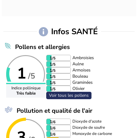
Infos SANTÉ
Pollens et allergies
Ambroisies
1
/5
Aulne
1
/5
1
Armoises
1
/5
/5
Bouleau
1
/5
Graminées
1
/5
Indice pollinique
Olivier
1
/5
Très faible
Voir tous les pollens
Pollution et qualité de l'air
Dioxyde d'azote
1
/6
Dioxyde de soufre
1
/6
3
Monoxyde de carbone
1
/6