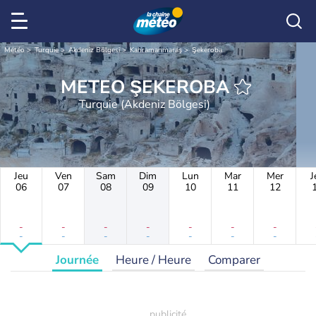
Météo
Turquie
Akdeniz Bölgesi
Kahramanmaraş
Şekeroba
METEO ŞEKEROBA
Turquie (Akdeniz Bölgesi)
Jeu
Ven
Sam
Dim
Lun
Mar
Mer
J
06
07
08
09
10
11
12
-
-
-
-
-
-
-
-
-
-
-
-
-
-
Journée
Heure / Heure
Comparer