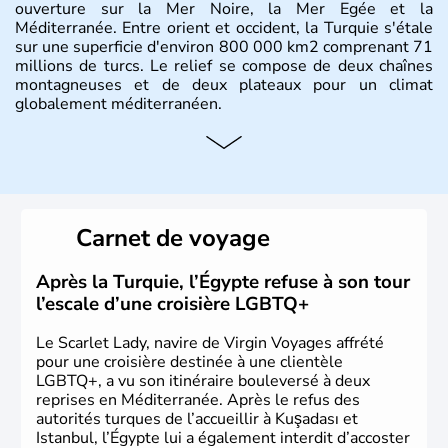
ouverture sur la Mer Noire, la Mer Egée et la
Méditerranée. Entre orient et occident, la Turquie s'étale
sur une superficie d'environ 800 000 km2 comprenant 71
millions de turcs. Le relief se compose de deux chaînes
montagneuses et de deux plateaux pour un climat
globalement méditerranéen.
Histoire et administration
La Turquie est à l'origine composée d'un peuple nomade
originaire d'Asie ayant émigré vers l'Ouest. Ces tribus
hétérogènes se sont organisées en différents royaumes
Carnet de voyage
qui constitueront en 1299 les fondations de l'Empire
ottoman. Après avoir rattaché l'Anatolie et la Thrace
orientale au territoire turc, la République est proclamée
Après la Turquie, l’Égypte refuse à son tour
le 29 octobre 1923. Ankara remplace alors Istanbul au
l’escale d’une croisière LGBTQ+
titre de capitale du pays.
Le Scarlet Lady, navire de Virgin Voyages affrété
pour une croisière destinée à une clientèle
LGBTQ+, a vu son itinéraire bouleversé à deux
reprises en Méditerranée. Après le refus des
autorités turques de l’accueillir à Kuşadası et
Istanbul, l’Égypte lui a également interdit d’accoster