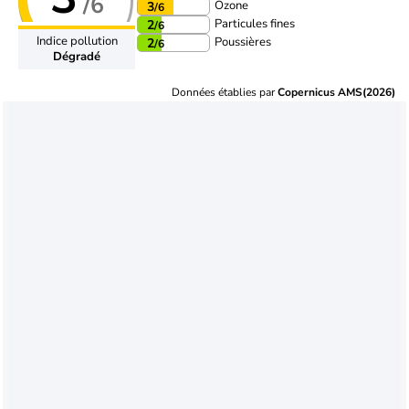
/6
Ozone
3
/6
Particules fines
2
/6
Indice pollution
Poussières
2
/6
Dégradé
Données établies par
Copernicus AMS(2026)