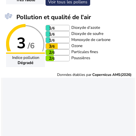
Voir tous les pollens
Pollution et qualité de l'air
Dioxyde d'azote
1
/6
Dioxyde de soufre
1
/6
3
Monoxyde de carbone
1
/6
/6
Ozone
3
/6
Particules fines
2
/6
Indice pollution
Poussières
2
/6
Dégradé
Données établies par
Copernicus AMS(2026)