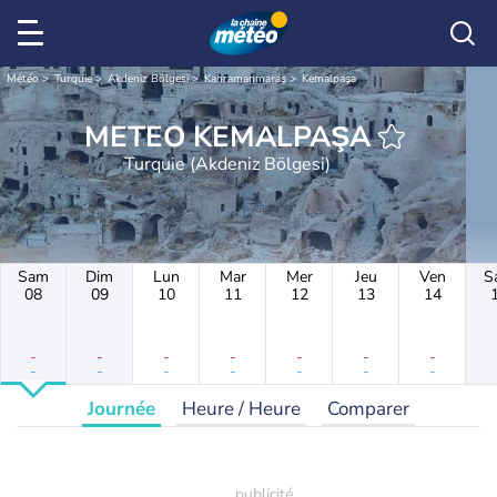
Météo
Turquie
Akdeniz Bölgesi
Kahramanmaraş
Kemalpaşa
METEO KEMALPAŞA
Turquie (Akdeniz Bölgesi)
Sam
Dim
Lun
Mar
Mer
Jeu
Ven
S
08
09
10
11
12
13
14
-
-
-
-
-
-
-
-
-
-
-
-
-
-
Journée
Heure / Heure
Comparer