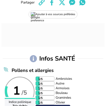
Partager
Ajouter à vos sources préférées
Infos SANTÉ
Pollens et allergies
Ambroisies
1
/5
Aulne
1
/5
1
Armoises
1
/5
/5
Bouleau
1
/5
Graminées
1
/5
Indice pollinique
Olivier
1
/5
Très faible