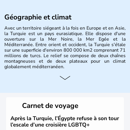
Géographie et climat
Avec un territoire siégeant à la fois en Europe et en Asie,
la Turquie est un pays eurasiatique. Elle dispose d'une
ouverture sur la Mer Noire, la Mer Egée et la
Méditerranée. Entre orient et occident, la Turquie s'étale
sur une superficie d'environ 800 000 km2 comprenant 71
millions de turcs. Le relief se compose de deux chaînes
montagneuses et de deux plateaux pour un climat
globalement méditerranéen.
Histoire et administration
La Turquie est à l'origine composée d'un peuple nomade
originaire d'Asie ayant émigré vers l'Ouest. Ces tribus
hétérogènes se sont organisées en différents royaumes
Carnet de voyage
qui constitueront en 1299 les fondations de l'Empire
ottoman. Après avoir rattaché l'Anatolie et la Thrace
orientale au territoire turc, la République est proclamée
Après la Turquie, l’Égypte refuse à son tour
le 29 octobre 1923. Ankara remplace alors Istanbul au
l’escale d’une croisière LGBTQ+
titre de capitale du pays.