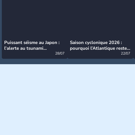
Puissant séisme au Japon :
Saison cyclonique 2026 :
l’alerte au tsunami
pourquoi l’Atlantique reste
désormais levée
28/07
très calme à ce stade ?
22/07