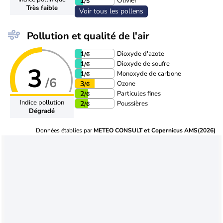
Olivier
1
/5
Très faible
Voir tous les pollens
Pollution et qualité de l'air
Dioxyde d'azote
1
/6
Dioxyde de soufre
1
/6
3
Monoxyde de carbone
1
/6
/6
Ozone
3
/6
Particules fines
2
/6
Indice pollution
Poussières
2
/6
Dégradé
Données établies par
METEO CONSULT et Copernicus AMS(2026)