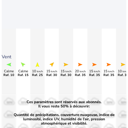
Vent
Calme
Calme
10
15
15
20
15
15
10
km/h
km/h
km/h
km/h
km/h
km/h
km/
Raf. 10
Raf. 15
Raf. 25
Raf. 30
Raf. 30
Raf. 35
Raf. 35
Raf. 35
Raf. 3
Ces paramètres sont réservés aux abonnés.
50%
50%
50%
50%
50%
50%
50%
50%
50%
Il vous reste 50% à découvrir:
Quantité de précipitations, couverture nuageuse, indice de
30%
30%
30%
30%
30%
30%
30%
30%
30%
luminosité, indice UV, humidité de l'air, pression
atmosphérique et visibilité.