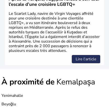
le 29 octobre 1923. Ankara remplace alors Istanbul au
l’escale d’une croisière LGBTQ+
titre de capitale du pays.
Le Scarlet Lady, navire de Virgin Voyages affrété
pour une croisière destinée à une clientèle
LGBTQ+, a vu son itinéraire bouleversé à deux
reprises en Méditerranée. Après le refus des
autorités turques de l’accueillir à Kuşadası et
Istanbul, l’Égypte lui a également interdit d’accoster
à Alexandrie. Une succession de décisions qui a
contraint près de 2 000 passagers à renoncer à
plusieurs escales très attendues.
Lire l'article
À proximité de
Kemalpaşa
Yenimahalle
Beyoğlu