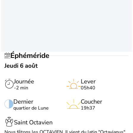
Éphéméride
Jeudi 6 août
Journée
Lever
-2 min
05h40
Dernier
Coucher
quartier de Lune
19h37
Saint Octavien
Nous fêtons les OCTAVIEN. Il vient du latin "Octavianus",