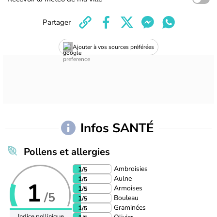
Partager
Ajouter à vos sources préférées
Infos SANTÉ
Pollens et allergies
Ambroisies
1
/5
Aulne
1
/5
1
Armoises
1
/5
/5
Bouleau
1
/5
Graminées
1
/5
Indice pollinique