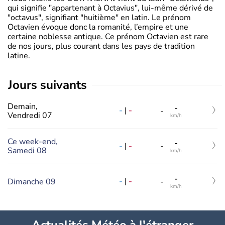
qui signifie "appartenant à Octavius", lui-même dérivé de
"octavus", signifiant "huitième" en latin. Le prénom
Octavien évoque donc la romanité, l’empire et une
certaine noblesse antique. Ce prénom Octavien est rare
de nos jours, plus courant dans les pays de tradition
latine.
jours suivants
Demain,
-
-
|
-
-
Vendredi 07
km/h
Ce week-end,
-
-
|
-
-
Samedi 08
km/h
-
-
|
-
Dimanche 09
-
km/h
Actualités Météo à l'étranger