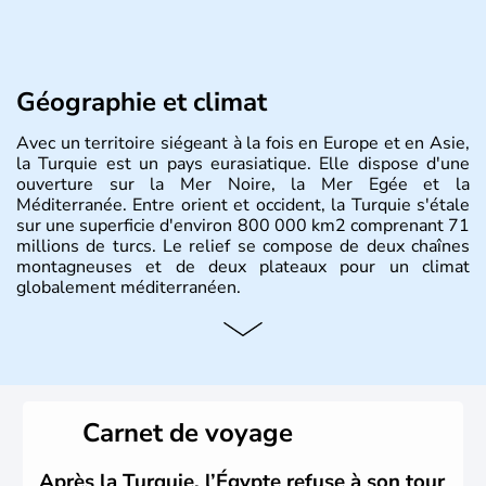
Géographie et climat
Avec un territoire siégeant à la fois en Europe et en Asie,
la Turquie est un pays eurasiatique. Elle dispose d'une
ouverture sur la Mer Noire, la Mer Egée et la
Méditerranée. Entre orient et occident, la Turquie s'étale
sur une superficie d'environ 800 000 km2 comprenant 71
millions de turcs. Le relief se compose de deux chaînes
montagneuses et de deux plateaux pour un climat
globalement méditerranéen.
Histoire et administration
La Turquie est à l'origine composée d'un peuple nomade
originaire d'Asie ayant émigré vers l'Ouest. Ces tribus
hétérogènes se sont organisées en différents royaumes
Carnet de voyage
qui constitueront en 1299 les fondations de l'Empire
ottoman. Après avoir rattaché l'Anatolie et la Thrace
orientale au territoire turc, la République est proclamée
Après la Turquie, l’Égypte refuse à son tour