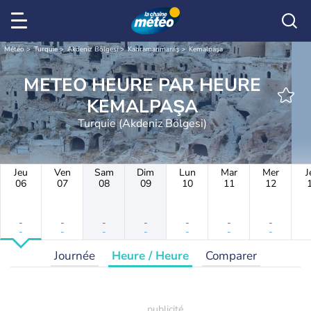
Météo
Turquie
Akdeniz Bölgesi
Kahramanmaraş
Kemalpaşa
METEO HEURE PAR HEURE
KEMALPAŞA
Turquie (Akdeniz Bölgesi)
Jeu
Ven
Sam
Dim
Lun
Mar
Mer
J
06
07
08
09
10
11
12
-
-
-
-
-
-
-
-
-
-
-
-
-
-
Journée
Heure / Heure
Comparer