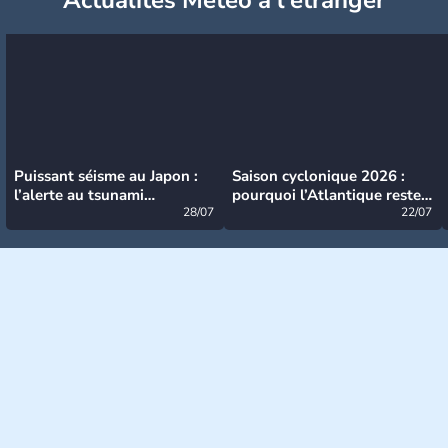
Puissant séisme au Japon :
Saison cyclonique 2026 :
l’alerte au tsunami
pourquoi l’Atlantique reste
désormais levée
28/07
très calme à ce stade ?
22/07