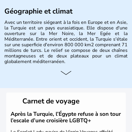
Géographie et climat
Avec un territoire siégeant à la fois en Europe et en Asie,
la Turquie est un pays eurasiatique. Elle dispose d'une
ouverture sur la Mer Noire, la Mer Egée et la
Méditerranée. Entre orient et occident, la Turquie s'étale
sur une superficie d'environ 800 000 km2 comprenant 71
millions de turcs. Le relief se compose de deux chaînes
montagneuses et de deux plateaux pour un climat
globalement méditerranéen.
Histoire et administration
La Turquie est à l'origine composée d'un peuple nomade
originaire d'Asie ayant émigré vers l'Ouest. Ces tribus
hétérogènes se sont organisées en différents royaumes
Carnet de voyage
qui constitueront en 1299 les fondations de l'Empire
ottoman. Après avoir rattaché l'Anatolie et la Thrace
orientale au territoire turc, la République est proclamée
Après la Turquie, l’Égypte refuse à son tour
le 29 octobre 1923. Ankara remplace alors Istanbul au
l’escale d’une croisière LGBTQ+
titre de capitale du pays.