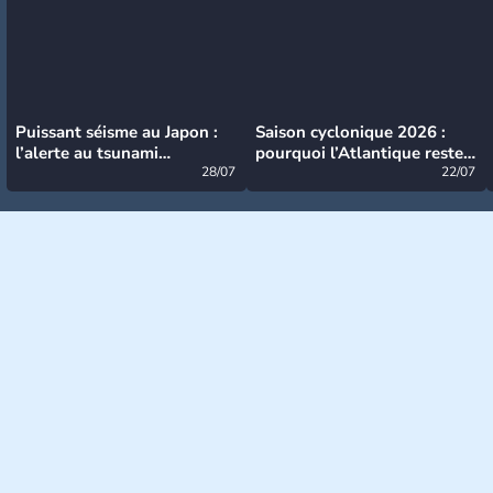
Puissant séisme au Japon :
Saison cyclonique 2026 :
l’alerte au tsunami
pourquoi l’Atlantique reste
désormais levée
28/07
très calme à ce stade ?
22/07