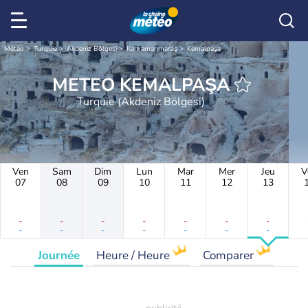
Météo
Turquie
Akdeniz Bölgesi
Kahramanmaraş
Kemalpaşa
METEO KEMALPAŞA
Turquie (Akdeniz Bölgesi)
Ven
Sam
Dim
Lun
Mar
Mer
Jeu
V
07
08
09
10
11
12
13
-
-
-
-
-
-
-
-
-
-
-
-
-
-
Journée
Heure / Heure
Comparer