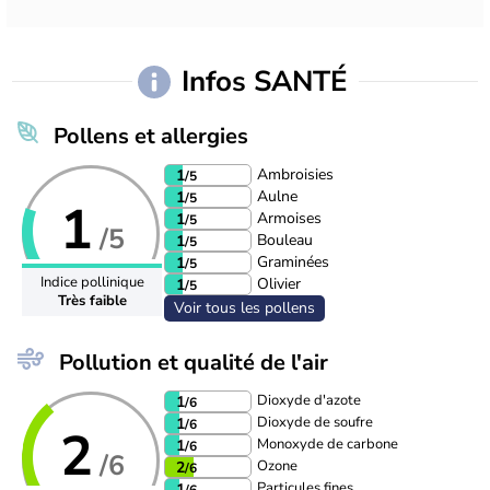
Infos SANTÉ
Pollens et allergies
Ambroisies
1
/5
Aulne
1
/5
1
Armoises
1
/5
/5
Bouleau
1
/5
Graminées
1
/5
Indice pollinique
Olivier
1
/5
Très faible
Voir tous les pollens
Pollution et qualité de l'air
Dioxyde d'azote
1
/6
Dioxyde de soufre
1
/6
2
Monoxyde de carbone
1
/6
/6
Ozone
2
/6
Particules fines
1
/6