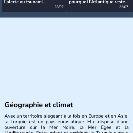
l’alerte au tsunami
pourquoi l’Atlantique reste
désormais levée
28/07
très calme à ce stade ?
22/07
Géographie et climat
Avec un territoire siégeant à la fois en Europe et en Asie,
la Turquie est un pays eurasiatique. Elle dispose d'une
ouverture sur la Mer Noire, la Mer Egée et la
Méditerranée. Entre orient et occident, la Turquie s'étale