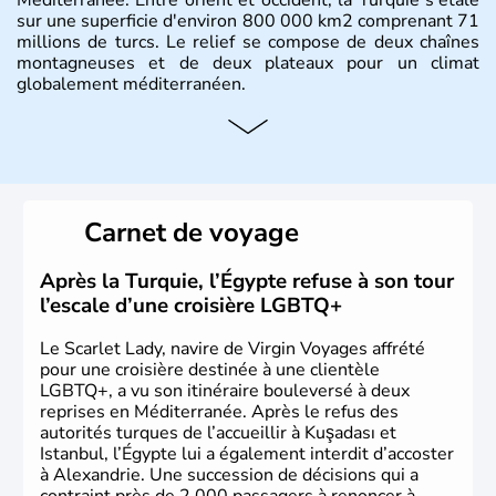
sur une superficie d'environ 800 000 km2 comprenant 71
millions de turcs. Le relief se compose de deux chaînes
montagneuses et de deux plateaux pour un climat
globalement méditerranéen.
Histoire et administration
La Turquie est à l'origine composée d'un peuple nomade
originaire d'Asie ayant émigré vers l'Ouest. Ces tribus
hétérogènes se sont organisées en différents royaumes
Carnet de voyage
qui constitueront en 1299 les fondations de l'Empire
ottoman. Après avoir rattaché l'Anatolie et la Thrace
orientale au territoire turc, la République est proclamée
Après la Turquie, l’Égypte refuse à son tour
le 29 octobre 1923. Ankara remplace alors Istanbul au
l’escale d’une croisière LGBTQ+
titre de capitale du pays.
Le Scarlet Lady, navire de Virgin Voyages affrété
pour une croisière destinée à une clientèle
LGBTQ+, a vu son itinéraire bouleversé à deux
reprises en Méditerranée. Après le refus des
autorités turques de l’accueillir à Kuşadası et
Istanbul, l’Égypte lui a également interdit d’accoster
à Alexandrie. Une succession de décisions qui a