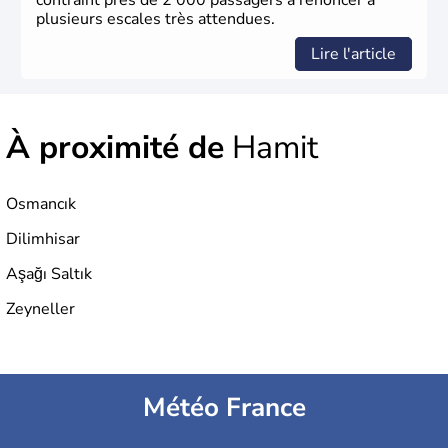
contraint près de 2 000 passagers à renoncer à
plusieurs escales très attendues.
Lire l'article
À proximité de
Hamit
Osmancık
Dilimhisar
Aşağı Saltık
Zeyneller
Météo France