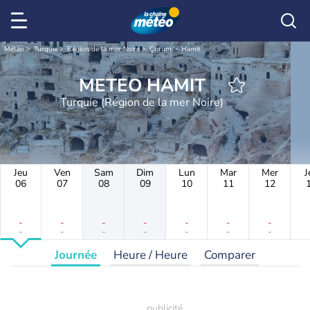
Météo
Turquie
Région de la mer Noire
Çorum
Hamit
METEO HAMIT
Turquie (Région de la mer Noire)
Jeu
Ven
Sam
Dim
Lun
Mar
Mer
J
06
07
08
09
10
11
12
-
-
-
-
-
-
-
-
-
-
-
-
-
-
Journée
Heure / Heure
Comparer