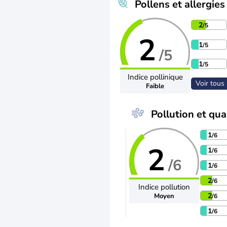
Pollens et allergies
2
/5
2
1
/5
/5
1
/5
Indice pollinique
Voir tous 
Faible
Pollution et qual
1
/6
2
1
/6
/6
1
/6
2
/6
Indice pollution
2
Moyen
/6
1
/6