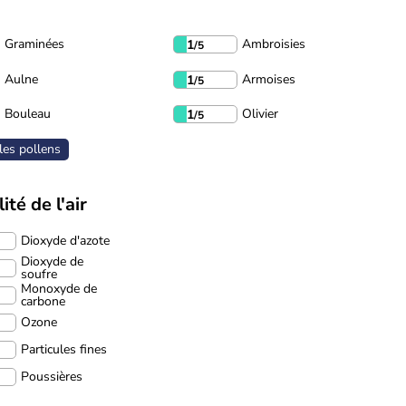
Graminées
Ambroisies
1
/5
Aulne
Armoises
1
/5
Bouleau
Olivier
1
/5
les pollens
ité de l'air
Dioxyde d'azote
Dioxyde de
soufre
Monoxyde de
carbone
Ozone
Particules fines
Poussières