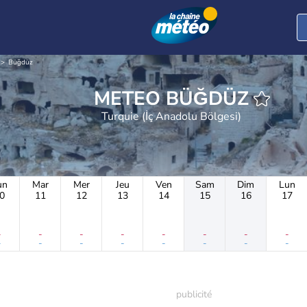
Büğdüz
METEO BÜĞDÜZ
Turquie (İç Anadolu Bölgesi)
un
Mar
Mer
Jeu
Ven
Sam
Dim
Lun
0
11
12
13
14
15
16
17
-
-
-
-
-
-
-
-
-
-
-
-
-
-
-
-