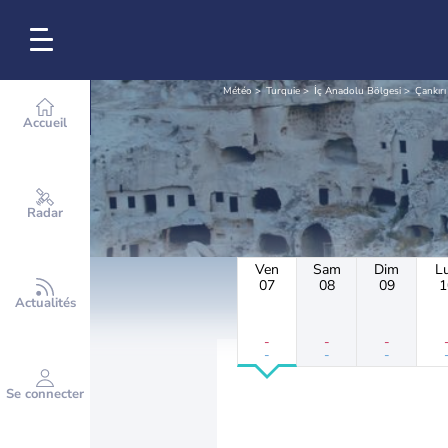
Météo
Turquie
İç Anadolu Bölgesi
Çankırı
Accueil
Radar
Ven
Sam
Dim
L
07
08
09
1
Actualités
-
-
-
-
-
-
Se connecter