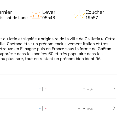
rnier
Lever
Coucher
oissant de Lune
05h48
19h57
 latin et signifie « originaire de la ville de Caillatia ». Cette
lie. Caetano était un prénom exclusivement italien et très
retrouve en Espagne puis en France sous la forme de Gaëtan
 apprécié dans les années 60 et très populaire dans les
nu plus rare, tout en restant un prénom bien identifié.
-
|
-
-
-
km/h
-
|
-
-
-
km/h