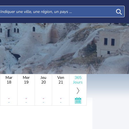
Mar
Mer
Jeu
Ven
365
18
19
20
21
Jours
-
-
-
-
-
-
-
-