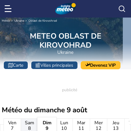
Météo
Ukraine
Oblast de Kirovohrad
METEO OBLAST DE
KIROVOHRAD
Ukraine
Carte
Villes principales
Devenez VIP
Météo du
dimanche 9 août
Ven
Sam
Dim
Lun
Mar
Mer
Jeu
7
8
9
10
11
12
13