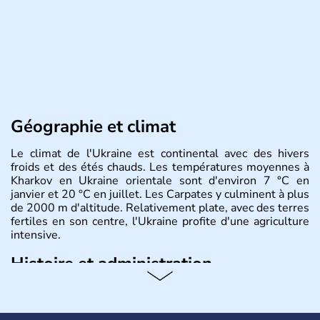
Géographie et climat
Le climat de l'Ukraine est continental avec des hivers
froids et des étés chauds. Les températures moyennes à
Kharkov en Ukraine orientale sont d'environ 7 °C en
janvier et 20 °C en juillet. Les Carpates y culminent à plus
de 2000 m d'altitude. Relativement plate, avec des terres
fertiles en son centre, l'Ukraine profite d'une agriculture
intensive.
Histoire et administration
L'Ukraine est le deuxième plus grand état d'Europe de
l'Est. Le pays est bordé par la Mer Noire au Sud et la
Biélorussie au Nord. La capitale s'appelle Kiev et