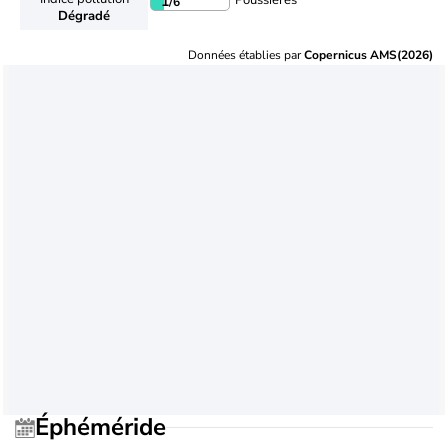
Poussières
1
/6
Dégradé
Données établies par
Copernicus AMS(2026)
Éphéméride