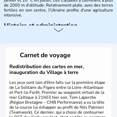
janvier et 20 °C en juillet. Les Carpates y culminent à plus
de 2000 m d'altitude. Relativement plate, avec des terres
fertiles en son centre, l'Ukraine profite d'une agriculture
intensive.
Histoire et administration
L'Ukraine est le deuxième plus grand état d'Europe de
l'Est. Le pays est bordé par la Mer Noire au Sud et la
Biélorussie au Nord. La capitale s'appelle Kiev et
l'ukrainien en est la langue officielle. Son indépendance
Carnet de voyage
remonte au 24 août 1991. Sébastopol, Karkhov et
Odessa sont les principales villes d'Ukraine.
Redistribution des cartes en mer,
inauguration du Village à terre
Les jeux sont loin d’être faits sur la première étape
de La Solitaire du Figaro entre la Loire-Atlantique
et Port-la-Forêt. Premier au waypoint virtuel de la
mer Celtique à 21h03 hier soir, Tom Laperche
(Région Bretagne – CMB Performance) a vu la tête
de la course lui échapper au profit de Nils Palmieri
(Teamwork). Ce dernier, qui a choisi de contourner