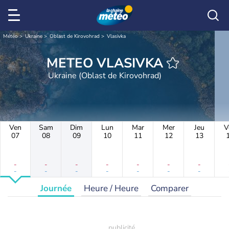
Météo
Ukraine
Oblast de Kirovohrad
Vlasivka
METEO VLASIVKA
Ukraine (Oblast de Kirovohrad)
Ven
Sam
Dim
Lun
Mar
Mer
Jeu
V
07
08
09
10
11
12
13
-
-
-
-
-
-
-
-
-
-
-
-
-
-
Journée
Heure / Heure
Comparer