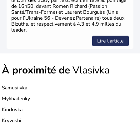
le DST des Scilly par l’est, était en tête au pointage
de 16h50, devant Romen Richard (Passion
Santé/Trans-Forme) et Laurent Bourguès (Unis
pour l’Ukraine 56 - Devenez Partenaire) tous deux
Bizuths, et respectivement à 4,3 et 4,9 milles du
leader.
Lire l'article
À proximité de
Vlasivka
Samusiivka
Mykhailenky
Kindrivka
Kryvushi