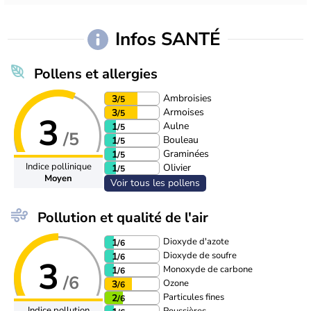
Infos SANTÉ
Pollens et allergies
Ambroisies
3
/5
Armoises
3
/5
3
Aulne
1
/5
/5
Bouleau
1
/5
Graminées
1
/5
Indice pollinique
Olivier
1
/5
Moyen
Voir tous les pollens
Pollution et qualité de l'air
Dioxyde d'azote
1
/6
Dioxyde de soufre
1
/6
3
Monoxyde de carbone
1
/6
/6
Ozone
3
/6
Particules fines
2
/6
Indice pollution