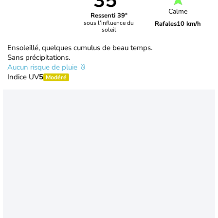
35°
Calme
Ressenti 39°
sous l’influence du
Rafales
10 km/h
soleil
Ensoleillé, quelques cumulus de beau temps.
Sans précipitations.
Aucun risque de pluie
Indice UV
5
Modéré