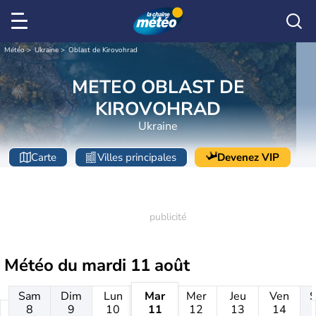
Météo
Ukraine
Oblast de Kirovohrad
METEO OBLAST DE
KIROVOHRAD
Ukraine
Carte
Villes principales
Devenez VIP
Météo du
mardi 11 août
Sam
Dim
Lun
Mar
Mer
Jeu
Ven
8
9
10
11
12
13
14