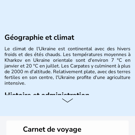
Géographie et climat
Le climat de l'Ukraine est continental avec des hivers
froids et des étés chauds. Les températures moyennes à
Kharkov en Ukraine orientale sont d'environ 7 °C en
janvier et 20 °C en juillet. Les Carpates y culminent à plus
de 2000 m d'altitude. Relativement plate, avec des terres
fertiles en son centre, l'Ukraine profite d'une agriculture
intensive.
Histoire et administration
L'Ukraine est le deuxième plus grand état d'Europe de
l'Est. Le pays est bordé par la Mer Noire au Sud et la
Biélorussie au Nord. La capitale s'appelle Kiev et
l'ukrainien en est la langue officielle. Son indépendance
Carnet de voyage
remonte au 24 août 1991. Sébastopol, Karkhov et