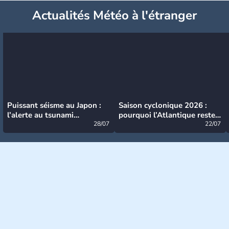
Actualités Météo à l'étranger
Puissant séisme au Japon :
Saison cyclonique 2026 :
l’alerte au tsunami
pourquoi l’Atlantique reste
désormais levée
28/07
très calme à ce stade ?
22/07