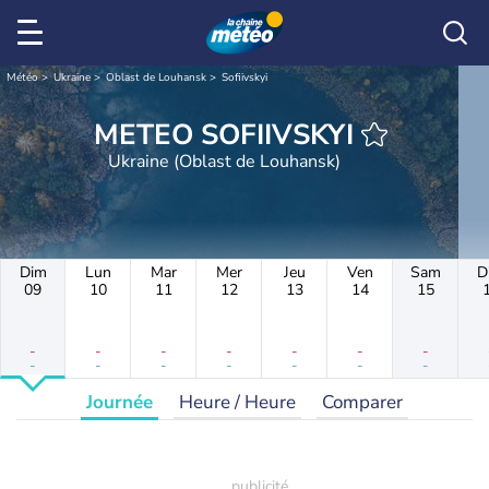
Météo
Ukraine
Oblast de Louhansk
Sofiivskyi
METEO SOFIIVSKYI
Ukraine (Oblast de Louhansk)
Dim
Lun
Mar
Mer
Jeu
Ven
Sam
D
09
10
11
12
13
14
15
-
-
-
-
-
-
-
-
-
-
-
-
-
-
Journée
Heure / Heure
Comparer