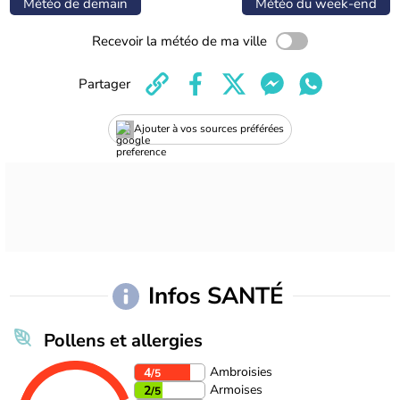
Météo de demain
Météo du week-end
Recevoir la météo de ma ville
Partager
Ajouter à vos sources préférées
Infos SANTÉ
Pollens et allergies
Ambroisies
4
/5
Armoises
2
/5