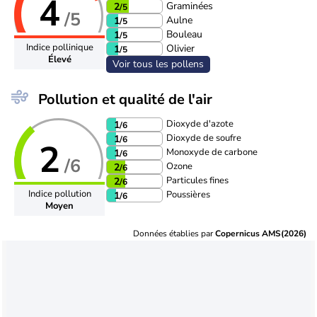
4
Graminées
2
/5
/5
Aulne
1
/5
Bouleau
1
/5
Indice pollinique
Olivier
1
/5
Élevé
Voir tous les pollens
Pollution et qualité de l'air
Dioxyde d'azote
1
/6
Dioxyde de soufre
1
/6
2
Monoxyde de carbone
1
/6
/6
Ozone
2
/6
Particules fines
2
/6
Indice pollution
Poussières
1
/6
Moyen
Données établies par
Copernicus AMS(2026)