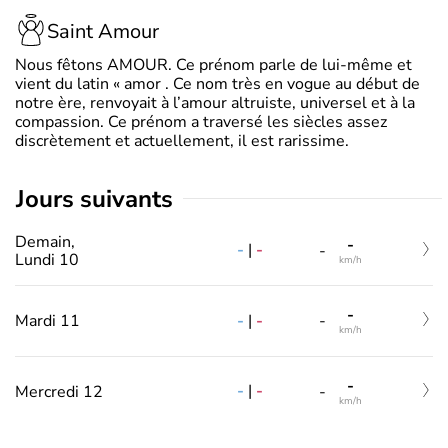
Saint Amour
Nous fêtons AMOUR. Ce prénom parle de lui-même et
vient du latin « amor . Ce nom très en vogue au début de
notre ère, renvoyait à l’amour altruiste, universel et à la
compassion. Ce prénom a traversé les siècles assez
discrètement et actuellement, il est rarissime.
jours suivants
Demain,
-
-
|
-
-
Lundi 10
km/h
-
-
|
-
Mardi 11
-
km/h
-
-
|
-
Mercredi 12
-
km/h