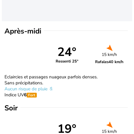
Après-midi
24°
15 km/h
Ressenti 25°
Rafales
40 km/h
Eclaircies et passages nuageux parfois denses.
Sans précipitations.
Aucun risque de pluie
Indice UV
6
Fort
Soir
19°
15 km/h