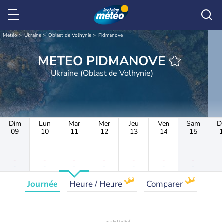
Météo
Ukraine
Oblast de Volhynie
Pidmanove
METEO PIDMANOVE
Ukraine (Oblast de Volhynie)
Dim
Lun
Mar
Mer
Jeu
Ven
Sam
D
09
10
11
12
13
14
15
-
-
-
-
-
-
-
-
-
-
-
-
-
-
Journée
Heure / Heure
Comparer