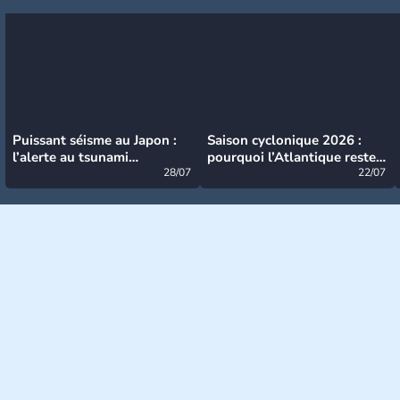
Puissant séisme au Japon :
Saison cyclonique 2026 :
l’alerte au tsunami
pourquoi l’Atlantique reste
désormais levée
28/07
très calme à ce stade ?
22/07