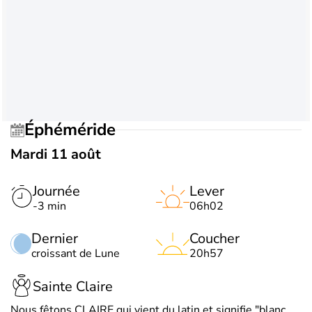
Éphéméride
Mardi 11 août
Journée
Lever
-3 min
06h02
Dernier
Coucher
croissant de Lune
20h57
Sainte Claire
Nous fêtons CLAIRE qui vient du latin et signifie "blanc,