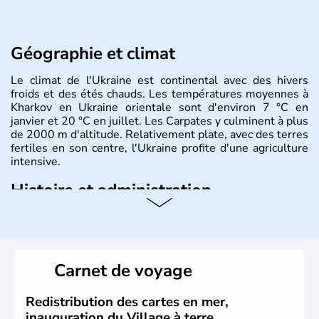
Géographie et climat
Le climat de l'Ukraine est continental avec des hivers
froids et des étés chauds. Les températures moyennes à
Kharkov en Ukraine orientale sont d'environ 7 °C en
janvier et 20 °C en juillet. Les Carpates y culminent à plus
de 2000 m d'altitude. Relativement plate, avec des terres
fertiles en son centre, l'Ukraine profite d'une agriculture
intensive.
Histoire et administration
L'Ukraine est le deuxième plus grand état d'Europe de
l'Est. Le pays est bordé par la Mer Noire au Sud et la
Biélorussie au Nord. La capitale s'appelle Kiev et
l'ukrainien en est la langue officielle. Son indépendance
Carnet de voyage
remonte au 24 août 1991. Sébastopol, Karkhov et
Odessa sont les principales villes d'Ukraine.
Redistribution des cartes en mer,
inauguration du Village à terre