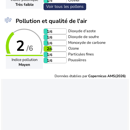
Olivier
1
/5
Très faible
Voir tous les pollens
Pollution et qualité de l'air
Dioxyde d'azote
1
/6
Dioxyde de soufre
1
/6
2
Monoxyde de carbone
1
/6
/6
Ozone
2
/6
Particules fines
1
/6
Indice pollution
Poussières
1
/6
Moyen
Données établies par
Copernicus AMS(2026)