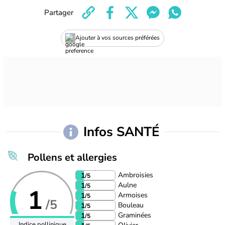
Partager
Ajouter à vos sources préférées
Infos SANTÉ
Pollens et allergies
Ambroisies
1
/5
Aulne
1
/5
1
Armoises
1
/5
/5
Bouleau
1
/5
Graminées
1
/5
Indice pollinique