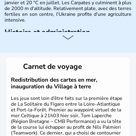
janvier et 20 °C en juillet. Les Carpates y culminent à plus
de 2000 m d'altitude. Relativement plate, avec des terres
fertiles en son centre, l'Ukraine profite d'une agriculture
intensive.
Histoire et administration
L'Ukraine est le deuxième plus grand état d'Europe de
l'Est. Le pays est bordé par la Mer Noire au Sud et la
Biélorussie au Nord. La capitale s'appelle Kiev et
l'ukrainien en est la langue officielle. Son indépendance
Carnet de voyage
remonte au 24 août 1991. Sébastopol, Karkhov et
Odessa sont les principales villes d'Ukraine.
Redistribution des cartes en mer,
inauguration du Village à terre
Les jeux sont loin d’être faits sur la première étape
de La Solitaire du Figaro entre la Loire-Atlantique
et Port-la-Forêt. Premier au waypoint virtuel de la
mer Celtique à 21h03 hier soir, Tom Laperche
(Région Bretagne – CMB Performance) a vu la tête
de la course lui échapper au profit de Nils Palmieri
(Teamwork). Ce dernier, qui a choisi de contourner