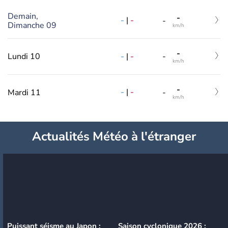
Demain,
-
-
|
-
-
Dimanche 09
km/h
-
-
|
-
Lundi 10
-
km/h
-
-
|
-
Mardi 11
-
km/h
Actualités Météo à l'étranger
Puissant séisme au Japon :
Saison cyclonique 2026 :