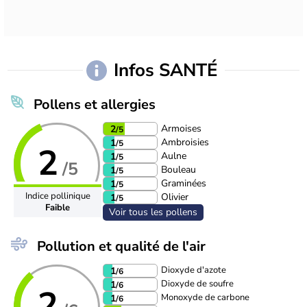
Infos SANTÉ
Pollens et allergies
Armoises
2
/5
Ambroisies
1
/5
2
Aulne
1
/5
/5
Bouleau
1
/5
Graminées
1
/5
Indice pollinique
Olivier
1
/5
Faible
Voir tous les pollens
Pollution et qualité de l'air
Dioxyde d'azote
1
/6
Dioxyde de soufre
1
/6
2
Monoxyde de carbone
1
/6