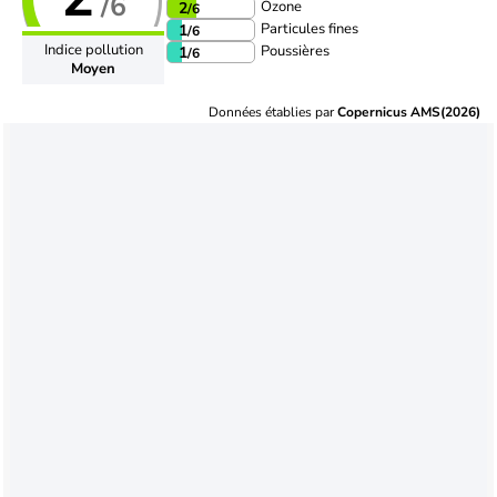
/6
Ozone
2
/6
Particules fines
1
/6
Indice pollution
Poussières
1
/6
Moyen
Données établies par
Copernicus AMS(2026)