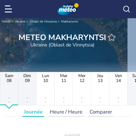
Météo
Ukraine
Oblast de Vinnytsia
Makharyntsi
METEO MAKHARYNTSI
Ukraine (Oblast de Vinnytsia)
Sam
Dim
Lun
Mar
Mer
Jeu
Ven
S
08
09
10
11
12
13
14
-
-
-
-
-
-
-
-
-
-
-
-
-
-
Journée
Heure / Heure
Comparer