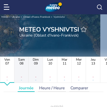
Météo
Ukraine
Oblast d'Ivano-Frankivsk
Vyshnivtsi
METEO VYSHNIVTSI
Ukraine (Oblast d'Ivano-Frankivsk)
Ven
Sam
Dim
Lun
Mar
Mer
Jeu
V
07
08
09
10
11
12
13
-
-
-
-
-
-
-
-
-
-
-
-
-
-
Journée
Heure / Heure
Comparer