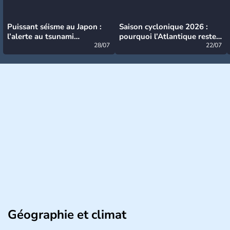
Puissant séisme au Japon :
Saison cyclonique 2026 :
l’alerte au tsunami
pourquoi l’Atlantique reste
désormais levée
28/07
très calme à ce stade ?
22/07
Géographie et climat