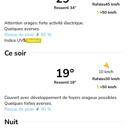
Rafales
45 km/h
Ressenti 34°
>50 km/h
Attention orages: forte activité électrique.
Quelques averses.
Risque de pluie
80 %
Indice UV
5
Modéré
Ce soir
19°
10 km/h
Rafales
30 km/h
Ressenti 18°
>50 km/h
Couvert avec développement de foyers orageux possibles.
Quelques fortes averses.
Risque de pluie
90 %
Nuit