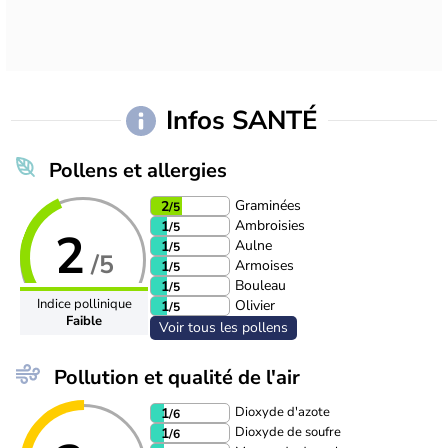
Infos SANTÉ
Pollens et allergies
Graminées
2
/5
Ambroisies
1
/5
2
Aulne
1
/5
/5
Armoises
1
/5
Bouleau
1
/5
Indice pollinique
Olivier
1
/5
Faible
Voir tous les pollens
Pollution et qualité de l'air
Dioxyde d'azote
1
/6
Dioxyde de soufre
1
/6