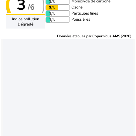
3
Monoxyde de carbone
1
/6
/6
Ozone
3
/6
Particules fines
1
/6
Indice pollution
Poussières
1
/6
Dégradé
Données établies par
Copernicus AMS(2026)