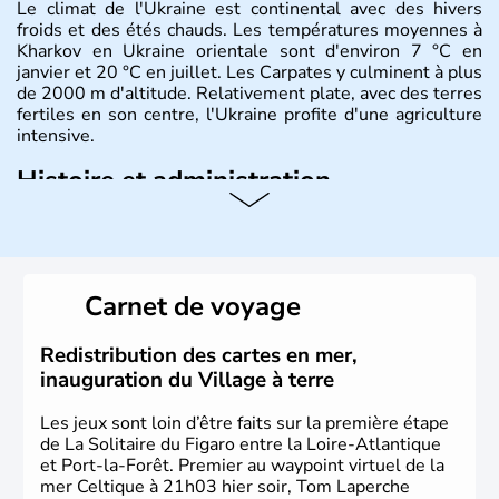
Le climat de l'Ukraine est continental avec des hivers
froids et des étés chauds. Les températures moyennes à
Kharkov en Ukraine orientale sont d'environ 7 °C en
janvier et 20 °C en juillet. Les Carpates y culminent à plus
de 2000 m d'altitude. Relativement plate, avec des terres
fertiles en son centre, l'Ukraine profite d'une agriculture
intensive.
Histoire et administration
L'Ukraine est le deuxième plus grand état d'Europe de
l'Est. Le pays est bordé par la Mer Noire au Sud et la
Biélorussie au Nord. La capitale s'appelle Kiev et
l'ukrainien en est la langue officielle. Son indépendance
Carnet de voyage
remonte au 24 août 1991. Sébastopol, Karkhov et
Odessa sont les principales villes d'Ukraine.
Redistribution des cartes en mer,
inauguration du Village à terre
Les jeux sont loin d’être faits sur la première étape
de La Solitaire du Figaro entre la Loire-Atlantique
et Port-la-Forêt. Premier au waypoint virtuel de la
mer Celtique à 21h03 hier soir, Tom Laperche