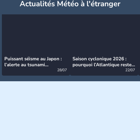
Actualités Météo à l'étranger
Puissant séisme au Japon :
Saison cyclonique 2026 :
l’alerte au tsunami
pourquoi l’Atlantique reste
désormais levée
28/07
très calme à ce stade ?
22/07