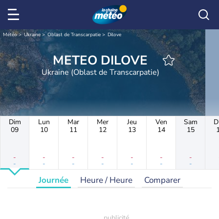
Météo
Ukraine
Oblast de Transcarpatie
Dilove
METEO DILOVE
Ukraine (Oblast de Transcarpatie)
Dim
Lun
Mar
Mer
Jeu
Ven
Sam
D
09
10
11
12
13
14
15
-
-
-
-
-
-
-
-
-
-
-
-
-
-
Journée
Heure / Heure
Comparer