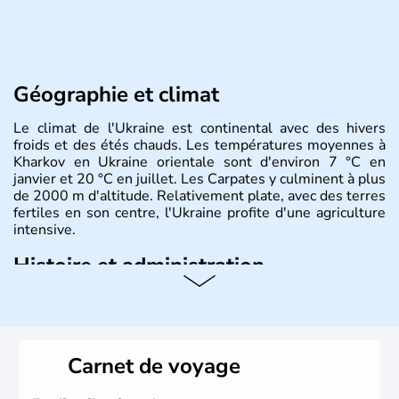
Géographie et climat
Le climat de l'Ukraine est continental avec des hivers
froids et des étés chauds. Les températures moyennes à
Kharkov en Ukraine orientale sont d'environ 7 °C en
janvier et 20 °C en juillet. Les Carpates y culminent à plus
de 2000 m d'altitude. Relativement plate, avec des terres
fertiles en son centre, l'Ukraine profite d'une agriculture
intensive.
Histoire et administration
L'Ukraine est le deuxième plus grand état d'Europe de
l'Est. Le pays est bordé par la Mer Noire au Sud et la
Biélorussie au Nord. La capitale s'appelle Kiev et
l'ukrainien en est la langue officielle. Son indépendance
Carnet de voyage
remonte au 24 août 1991. Sébastopol, Karkhov et
Odessa sont les principales villes d'Ukraine.