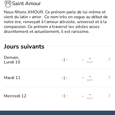
Saint Amour
Nous fêtons AMOUR. Ce prénom parle de lui-même et
vient du latin « amor . Ce nom très en vogue au début de
notre ère, renvoyait à l’amour altruiste, universel et à la
compassion. Ce prénom a traversé les siècles assez
discrètement et actuellement, il est rarissime.
jours suivants
Demain,
-
-
|
-
-
Lundi 10
km/h
-
-
|
-
Mardi 11
-
km/h
-
-
|
-
Mercredi 12
-
km/h