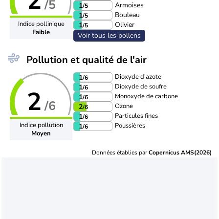
2
/5
Armoises
1
/5
Bouleau
1
/5
Indice pollinique
Olivier
1
/5
Faible
Voir tous les pollens
Pollution et qualité de l'air
Dioxyde d'azote
1
/6
Dioxyde de soufre
1
/6
2
Monoxyde de carbone
1
/6
/6
Ozone
2
/6
Particules fines
1
/6
Indice pollution
Poussières
1
/6
Moyen
Données établies par
Copernicus AMS(2026)