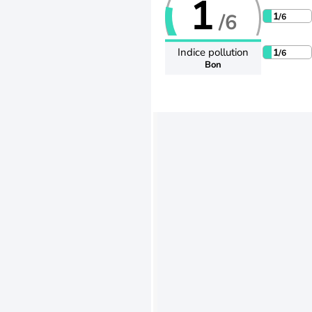
1
/6
1
/6
Indice pollution
1
/6
Bon