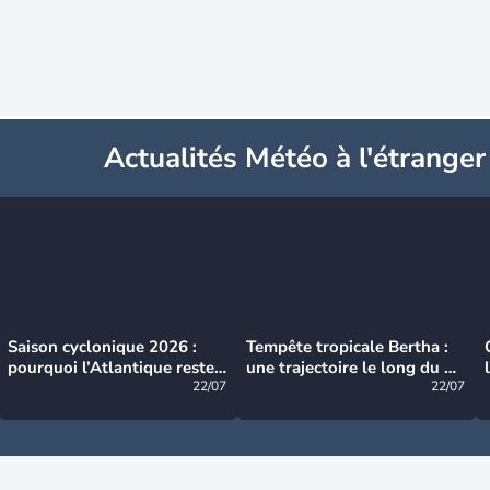
Actualités Météo à l'étranger
Saison cyclonique 2026 :
Tempête tropicale Bertha :
pourquoi l’Atlantique reste
une trajectoire le long du du
très calme à ce stade ?
22/07
littoral américain
22/07