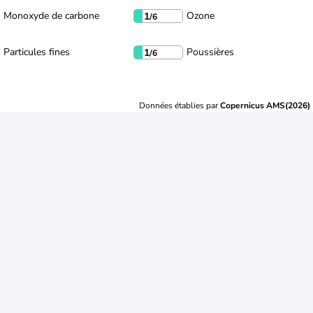
Monoxyde de carbone
Ozone
1
/6
Particules fines
Poussières
1
/6
Données établies par
Copernicus AMS(2026)