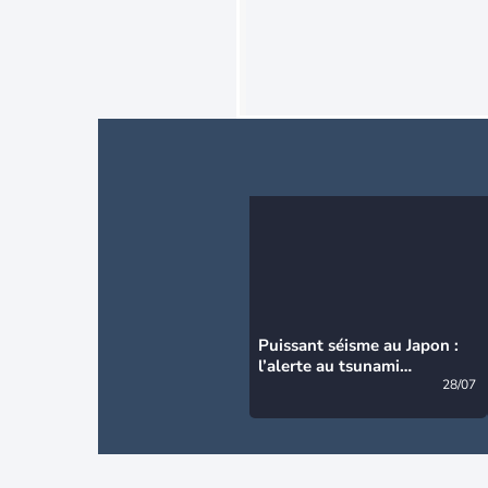
Puissant séisme au Japon :
l’alerte au tsunami
désormais levée
28/07