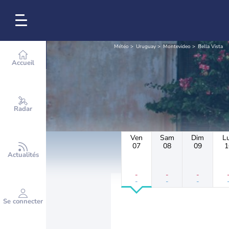
Météo
Uruguay
Montevideo
Bella Vista
Accueil
Radar
Ven
Sam
Dim
L
07
08
09
1
Actualités
-
-
-
-
-
-
Se connecter