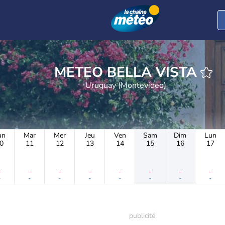
METEO BELLA VISTA
Uruguay (Montevideo)
un
Mar
Mer
Jeu
Ven
Sam
Dim
Lun
0
11
12
13
14
15
16
17
-
-
-
-
-
-
-
-
-
-
-
-
-
-
-
-