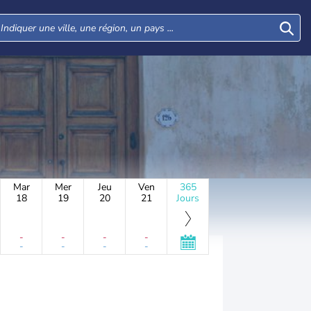
Mar
Mer
Jeu
Ven
365
18
19
20
21
Jours
-
-
-
-
-
-
-
-