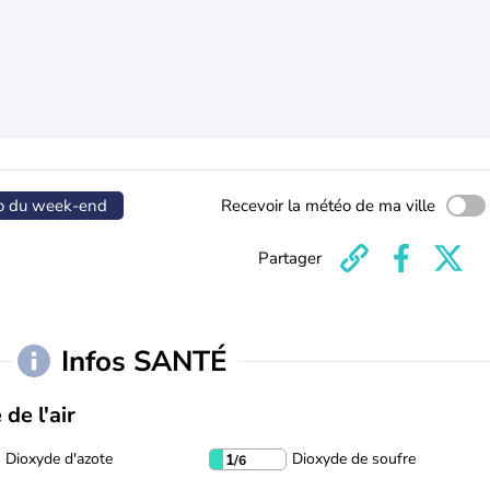
o du week-end
Recevoir la météo de ma ville
Partager
Infos SANTÉ
 de l'air
Dioxyde d'azote
Dioxyde de soufre
1
/6