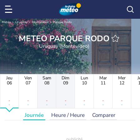
Météo
Uruguay
Montevideo
Parque Rodo
METEO PARQUE RODO
Uruguay (Montevideo)
Jeu
Ven
Sam
Dim
Lun
Mar
Mer
J
06
07
08
09
10
11
12
-
-
-
-
-
-
-
-
-
-
-
-
-
-
Journée
Heure / Heure
Comparer