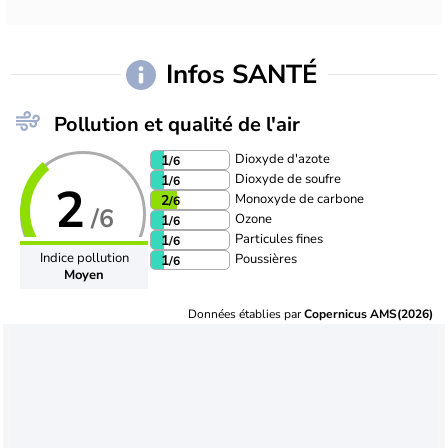
Infos SANTÉ
Pollution et qualité de l'air
Dioxyde d'azote
1
/6
Dioxyde de soufre
1
/6
2
Monoxyde de carbone
2
/6
/6
Ozone
1
/6
Particules fines
1
/6
Indice pollution
Poussières
1
/6
Moyen
Données établies par
Copernicus AMS(2026)