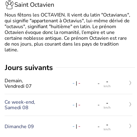
Saint Octavien
Nous fêtons les OCTAVIEN. Il vient du latin "Octavianus",
qui signifie "appartenant à Octavius", lui-même dérivé de
"octavus", signifiant "huitième" en latin. Le prénom
Octavien évoque donc la romanité, l’empire et une
certaine noblesse antique. Ce prénom Octavien est rare
de nos jours, plus courant dans les pays de tradition
latine.
jours suivants
Demain,
-
-
|
-
-
Vendredi 07
km/h
Ce week-end,
-
-
|
-
-
Samedi 08
km/h
-
-
|
-
Dimanche 09
-
km/h