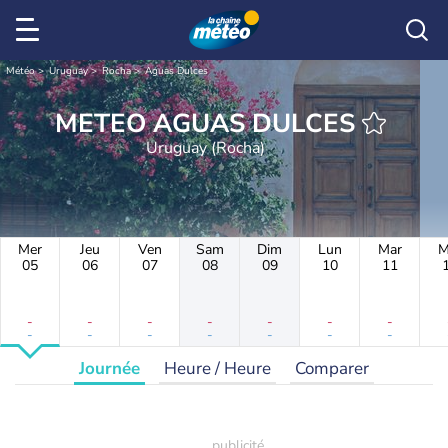
Météo
Uruguay
Rocha
Aguas Dulces
METEO AGUAS DULCES
Uruguay (Rocha)
Mer
Jeu
Ven
Sam
Dim
Lun
Mar
M
05
06
07
08
09
10
11
-
-
-
-
-
-
-
-
-
-
-
-
-
-
Journée
Heure / Heure
Comparer