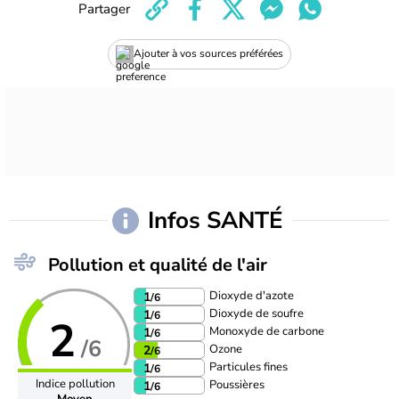
Partager
Ajouter à vos sources préférées
Infos SANTÉ
Pollution et qualité de l'air
Dioxyde d'azote
1
/6
Dioxyde de soufre
1
/6
2
Monoxyde de carbone
1
/6
/6
Ozone
2
/6
Particules fines
1
/6
Indice pollution
Poussières
1
/6
Moyen