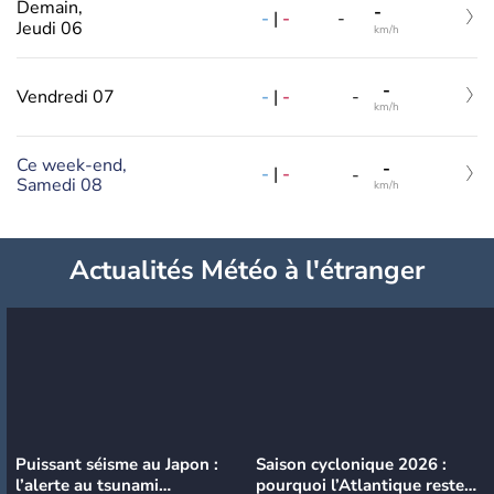
Demain,
-
-
|
-
-
Jeudi 06
km/h
-
-
|
-
Vendredi 07
-
km/h
Ce week-end,
-
-
|
-
-
Samedi 08
km/h
Actualités Météo à l'étranger
Puissant séisme au Japon :
Saison cyclonique 2026 :
l’alerte au tsunami
pourquoi l’Atlantique reste