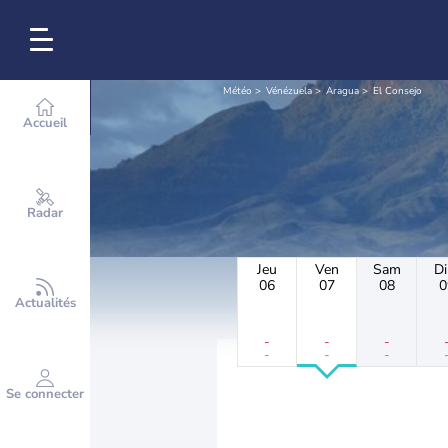
Météo
Vénézuela
Aragua
El Consejo
Accueil
Radar
Jeu
Ven
Sam
D
06
07
08
0
Actualités
-
-
-
-
-
-
Se connecter