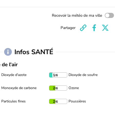
Recevoir la météo de ma ville
Partager
Infos SANTÉ
 de l'air
Dioxyde d'azote
Dioxyde de soufre
1
/6
Monoxyde de carbone
Ozone
2
/6
Particules fines
Poussières
2
/6