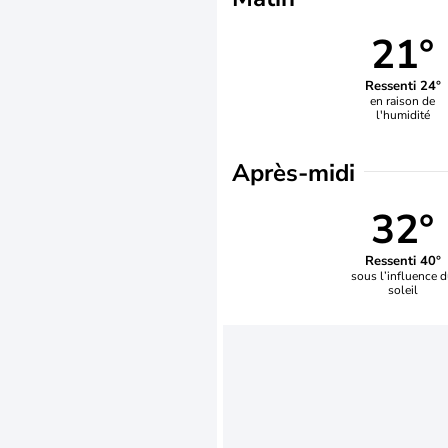
21°
Ressenti 24°
en raison de
l'humidité
Après-midi
32°
Ressenti 40°
sous l’influence 
soleil