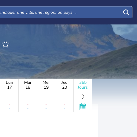
Lun
Mar
Mer
Jeu
365
17
18
19
20
Jours
-
-
-
-
-
-
-
-