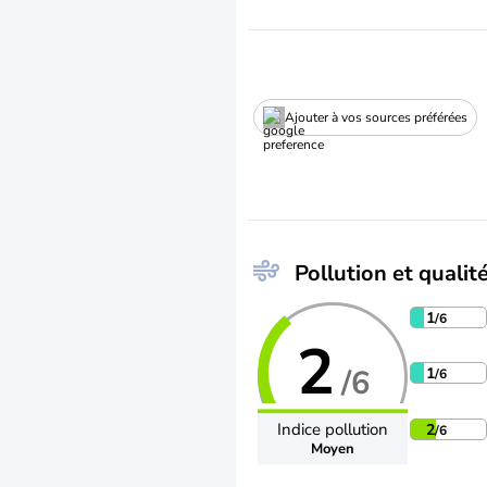
Ajouter à vos sources préférées
Pollution et qualité
1
/6
2
/6
1
/6
Indice pollution
2
/6
Moyen