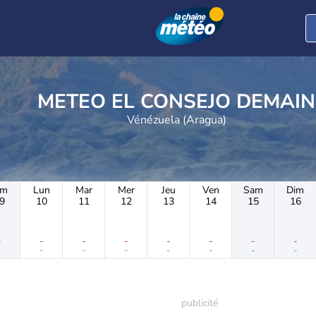
METEO EL CONSEJO DEMAIN
Vénézuela (Aragua)
im
Lun
Mar
Mer
Jeu
Ven
Sam
Dim
9
10
11
12
13
14
15
16
-
-
-
-
-
-
-
-
-
-
-
-
-
-
-
-