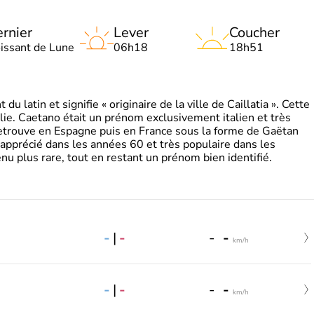
rnier
Lever
Coucher
oissant de Lune
06h18
18h51
 latin et signifie « originaire de la ville de Caillatia ». Cette
lie. Caetano était un prénom exclusivement italien et très
retrouve en Espagne puis en France sous la forme de Gaëtan
 apprécié dans les années 60 et très populaire dans les
nu plus rare, tout en restant un prénom bien identifié.
-
|
-
-
-
km/h
-
|
-
-
-
km/h