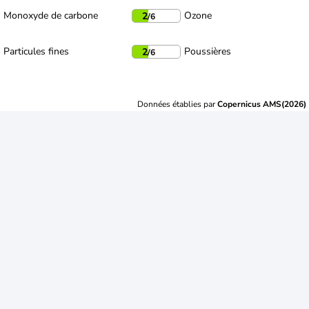
Monoxyde de carbone
Ozone
2
/6
Particules fines
Poussières
2
/6
Données établies par
Copernicus AMS(2026)