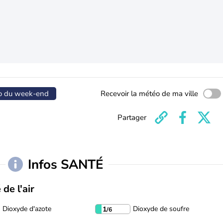
o du week-end
Recevoir la météo de ma ville
Partager
Infos SANTÉ
 de l'air
Dioxyde d'azote
Dioxyde de soufre
1
/6