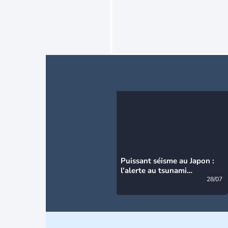
Puissant séisme au Japon :
l’alerte au tsunami
désormais levée
28/07