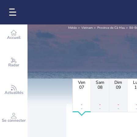
Météo
Vietnam
Province de Cà Mau
Bờ Đ
Accueil
Radar
Ven
Sam
Dim
L
07
08
09
1
Actualités
-
-
-
-
-
-
Se connecter