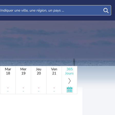
Mar
Mer
Jeu
Ven
365
18
19
20
21
Jours
-
-
-
-
-
-
-
-