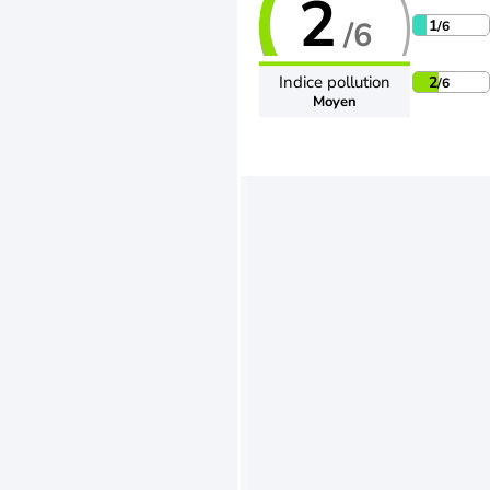
2
/6
1
/6
Indice pollution
2
/6
Moyen