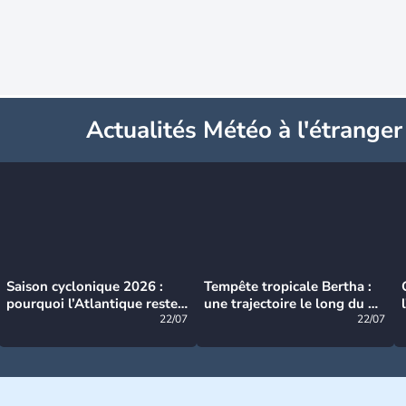
Actualités Météo à l'étranger
Saison cyclonique 2026 :
Tempête tropicale Bertha :
pourquoi l’Atlantique reste
une trajectoire le long du du
très calme à ce stade ?
22/07
littoral américain
22/07