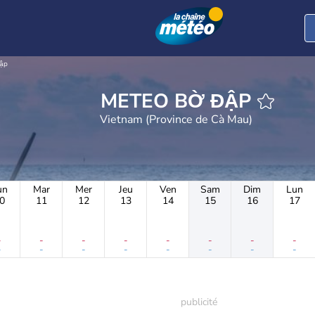
ập
METEO BỜ ĐẬP
Vietnam (Province de Cà Mau)
un
Mar
Mer
Jeu
Ven
Sam
Dim
Lun
0
11
12
13
14
15
16
17
-
-
-
-
-
-
-
-
-
-
-
-
-
-
-
-