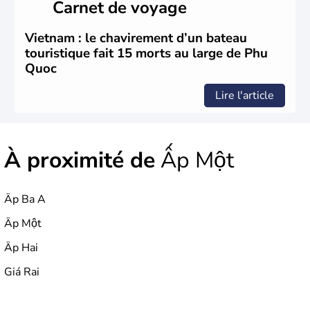
Carnet de voyage
nom récent de l'ancienne Saïgon.
Vietnam : le chavirement d’un bateau
touristique fait 15 morts au large de Phu
Quoc
Lire l'article
À proximité de
Ấp Một
Ấp Ba A
Ấp Một
Ấp Hai
Giá Rai