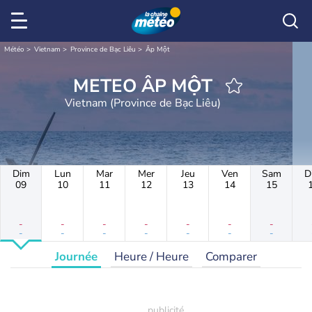
Météo
Vietnam
Province de Bạc Liêu
Ấp Một
METEO ẤP MỘT
Vietnam (Province de Bạc Liêu)
Dim
Lun
Mar
Mer
Jeu
Ven
Sam
D
09
10
11
12
13
14
15
-
-
-
-
-
-
-
-
-
-
-
-
-
-
Journée
Heure / Heure
Comparer