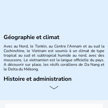
Géographie et climat
Avec au Nord, le Tonkin, au Centre l'Annam et au sud la
Cochinchine, le Vietnam est soumis à un climat de type
tropical au sud et subtropical humide au nord, avec des
moussons. Le vietnamien est la langue officielle du pays.
A découvrir sur place, les récifs coralliens de Da Nang et
le Delta du Mékong.
Histoire et administration
Pays d'Asie du Sud-Est situé sur l'est de la péninsule
indochinoise, le Vietnam compte 85 millions d'habitants.
Bordé par la Chine au Nord, il est limitrophe du Laos et
du Cambodge. Littéralement, Viêt Nam signifie les « Viêt
du Sud ». Sa capitale est Hanoï. Hô-Chi-Minh-Ville est le