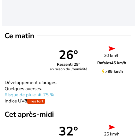
Ce matin
26°
20 km/h
Rafales
45 km/h
Ressenti 29°
en raison de l'humidité
>85 km/h
Développement d'orages.
Quelques averses.
Risque de pluie
75 %
Indice UV
8
Très fort
Cet après-midi
32°
25 km/h