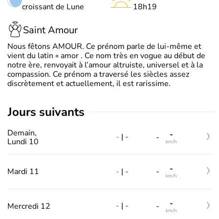
croissant de Lune
18h19
Saint Amour
Nous fêtons AMOUR. Ce prénom parle de lui-même et
vient du latin « amor . Ce nom très en vogue au début de
notre ère, renvoyait à l’amour altruiste, universel et à la
compassion. Ce prénom a traversé les siècles assez
discrètement et actuellement, il est rarissime.
jours suivants
Demain,
-
-
|
-
-
Lundi 10
km/h
-
-
|
-
Mardi 11
-
km/h
-
-
|
-
Mercredi 12
-
km/h