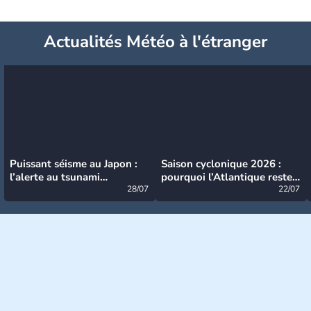
Actualités Météo à l'étranger
Puissant séisme au Japon :
Saison cyclonique 2026 :
l’alerte au tsunami
pourquoi l’Atlantique reste
désormais levée
28/07
très calme à ce stade ?
22/07