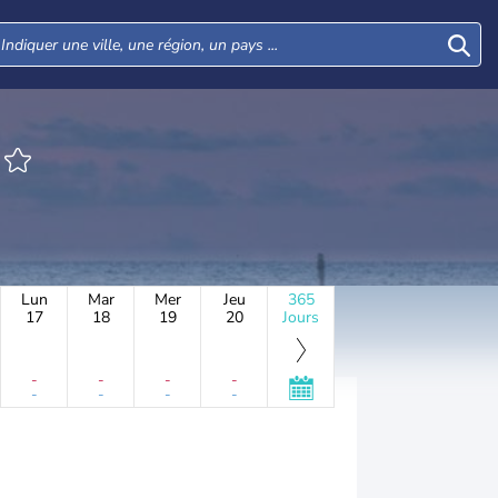
Lun
Mar
Mer
Jeu
365
17
18
19
20
Jours
-
-
-
-
-
-
-
-