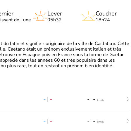
rnier
Lever
Coucher
oissant de Lune
05h32
18h24
 latin et signifie « originaire de la ville de Caillatia ». Cette
lie. Caetano était un prénom exclusivement italien et très
retrouve en Espagne puis en France sous la forme de Gaëtan
 apprécié dans les années 60 et très populaire dans les
nu plus rare, tout en restant un prénom bien identifié.
-
|
-
-
-
km/h
-
|
-
-
-
km/h