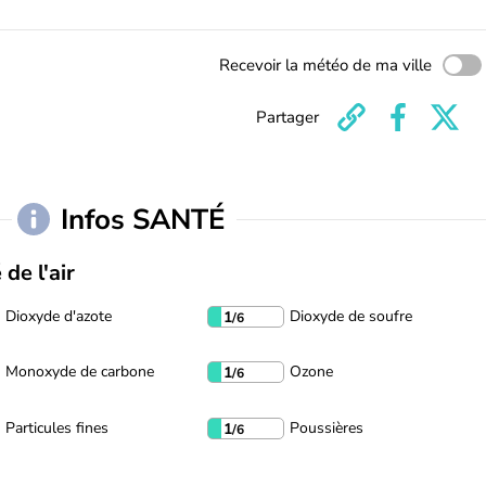
Recevoir la météo de ma ville
Partager
Infos SANTÉ
 de l'air
Dioxyde d'azote
Dioxyde de soufre
1
/6
Monoxyde de carbone
Ozone
1
/6
Particules fines
Poussières
1
/6