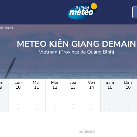
iến Giang
METEO KIẾN GIANG DEMAIN
Vietnam (Province de Quảng Bình)
im
Lun
Mar
Mer
Jeu
Ven
Sam
Dim
9
10
11
12
13
14
15
16
-
-
-
-
-
-
-
-
-
-
-
-
-
-
-
-