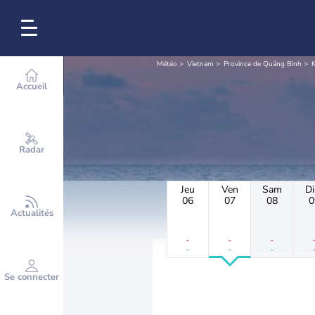
Météo
Vietnam
Province de Quảng Bình
K
Accueil
Radar
Jeu
Ven
Sam
D
06
07
08
0
Actualités
-
-
-
-
-
-
Se connecter