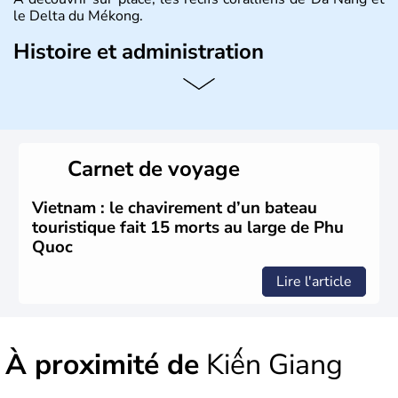
le Delta du Mékong.
Histoire et administration
Pays d'Asie du Sud-Est situé sur l'est de la péninsule
indochinoise, le Vietnam compte 85 millions d'habitants.
Bordé par la Chine au Nord, il est limitrophe du Laos et
du Cambodge. Littéralement, Viêt Nam signifie les « Viêt
du Sud ». Sa capitale est Hanoï. Hô-Chi-Minh-Ville est le
Carnet de voyage
nom récent de l'ancienne Saïgon.
Vietnam : le chavirement d’un bateau
touristique fait 15 morts au large de Phu
Quoc
Lire l'article
À proximité de
Kiến Giang