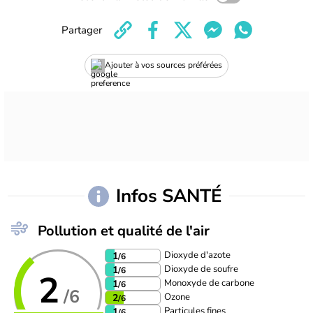
Partager
Ajouter à vos sources préférées
Infos SANTÉ
Pollution et qualité de l'air
Dioxyde d'azote
1
/6
Dioxyde de soufre
1
/6
2
Monoxyde de carbone
1
/6
/6
Ozone
2
/6
Particules fines
1
/6