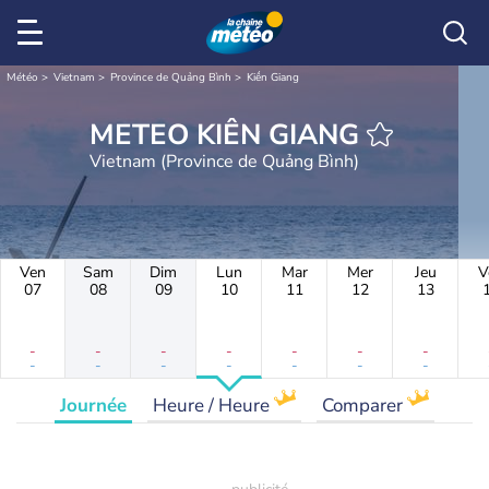
Météo
Vietnam
Province de Quảng Bình
Kiến Giang
METEO KIẾN GIANG
Vietnam (Province de Quảng Bình)
Ven
Sam
Dim
Lun
Mar
Mer
Jeu
V
07
08
09
10
11
12
13
-
-
-
-
-
-
-
-
-
-
-
-
-
-
Journée
Heure / Heure
Comparer