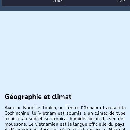
désormais levée
28/07
très calme à ce stade ?
22/07
Géographie et climat
Avec au Nord, le Tonkin, au Centre l'Annam et au sud la
Cochinchine, le Vietnam est soumis à un climat de type
tropical au sud et subtropical humide au nord, avec des
moussons. Le vietnamien est la langue officielle du pays.
A découvrir sur place, les récifs coralliens de Da Nang et