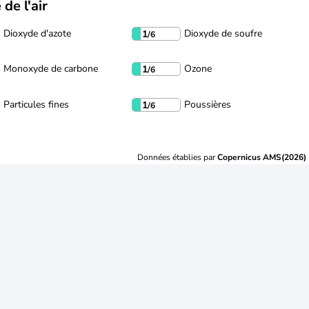
 de l'air
Dioxyde d'azote
Dioxyde de soufre
1
/6
Monoxyde de carbone
Ozone
1
/6
Particules fines
Poussières
1
/6
Données établies par
Copernicus AMS(2026)