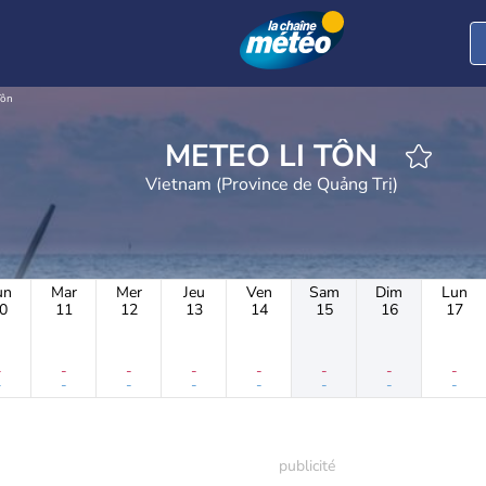
Tôn
METEO LI TÔN
Vietnam (Province de Quảng Trị)
un
Mar
Mer
Jeu
Ven
Sam
Dim
Lun
0
11
12
13
14
15
16
17
-
-
-
-
-
-
-
-
-
-
-
-
-
-
-
-