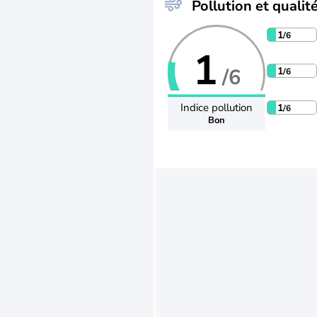
Pollution et qualité
1
/6
1
/6
1
/6
Indice pollution
1
/6
Bon