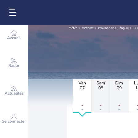
Météo
Vietnam
Province de Quảng Trị
Li 
Accueil
Radar
Ven
Sam
Dim
L
07
08
09
1
Actualités
-
-
-
-
-
-
Se connecter