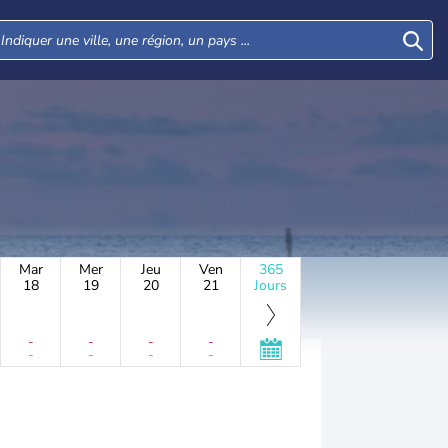
Mar
Mer
Jeu
Ven
365
18
19
20
21
Jours
-
-
-
-
-
-
-
-