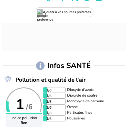
Ajouter à vos sources préférées
Infos SANTÉ
Pollution et qualité de l'air
Dioxyde d'azote
1
/6
Dioxyde de soufre
1
/6
1
Monoxyde de carbone
1
/6
/6
Ozone
1
/6
Particules fines
1
/6
Indice pollution
Poussières
1
/6
Bon