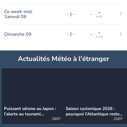
Ce week-end,
-
-
|
-
-
Samedi 08
km/h
-
-
|
-
Dimanche 09
-
km/h
Actualités Météo à l'étranger
Puissant séisme au Japon :
Saison cyclonique 2026 :
l’alerte au tsunami
pourquoi l’Atlantique reste
désormais levée
28/07
très calme à ce stade ?
22/07