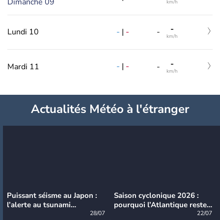
Dimanche 09
km/h
-
-
|
-
Lundi 10
-
km/h
-
-
|
-
Mardi 11
-
km/h
Actualités Météo à l'étranger
Puissant séisme au Japon :
Saison cyclonique 2026 :
l’alerte au tsunami
pourquoi l’Atlantique reste
désormais levée
28/07
très calme à ce stade ?
22/07