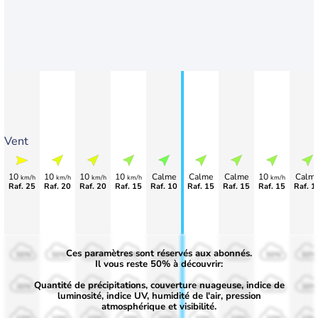
Vent
10
10
10
10
Calme
Calme
Calme
10
Calm
km/h
km/h
km/h
km/h
km/h
Raf. 25
Raf. 20
Raf. 20
Raf. 15
Raf. 10
Raf. 15
Raf. 15
Raf. 15
Raf. 1
Ces paramètres sont réservés aux abonnés.
50%
50%
50%
50%
50%
50%
50%
50%
50%
Il vous reste 50% à découvrir:
Quantité de précipitations, couverture nuageuse, indice de
30%
30%
30%
30%
30%
30%
30%
30%
30%
luminosité, indice UV, humidité de l'air, pression
atmosphérique et visibilité.