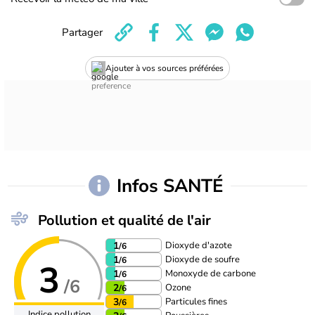
Partager
Ajouter à vos sources préférées
Infos SANTÉ
Pollution et qualité de l'air
Dioxyde d'azote
1
/6
Dioxyde de soufre
1
/6
3
Monoxyde de carbone
1
/6
/6
Ozone
2
/6
Particules fines
3
/6
Indice pollution