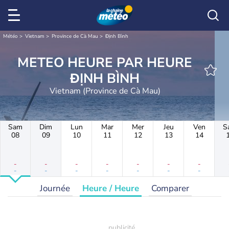
Météo
Vietnam
Province de Cà Mau
Định Bình
METEO HEURE PAR HEURE
ĐỊNH BÌNH
Vietnam (Province de Cà Mau)
Sam
Dim
Lun
Mar
Mer
Jeu
Ven
S
08
09
10
11
12
13
14
-
-
-
-
-
-
-
-
-
-
-
-
-
-
Journée
Heure / Heure
Comparer