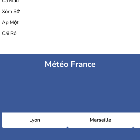
Cà Mau
Xóm Sở
Ấp Một
Cái Rô
Météo France
Lyon
Marseille