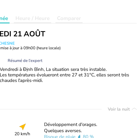
née
Heure / Heure
Comparer
EDI 21 AOÛT
UCHESNE
mise à jour à
09h00
(heure locale)
Résumé de l’expert
Vendredi à Định Bình, La situation sera très instable.
Les températures évolueront entre 27 et 31°C, elles seront très
chaudes l'après-midi.
Voir la nuit
Développement d'orages.
Quelques averses.
20 km/h
Risque de pluie
80 %