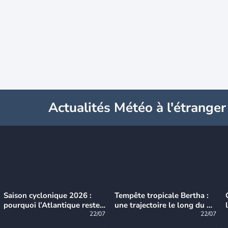
Actualités Météo à l'étranger
Saison cyclonique 2026 :
Tempête tropicale Bertha :
pourquoi l’Atlantique reste
une trajectoire le long du du
très calme à ce stade ?
22/07
littoral américain
22/07