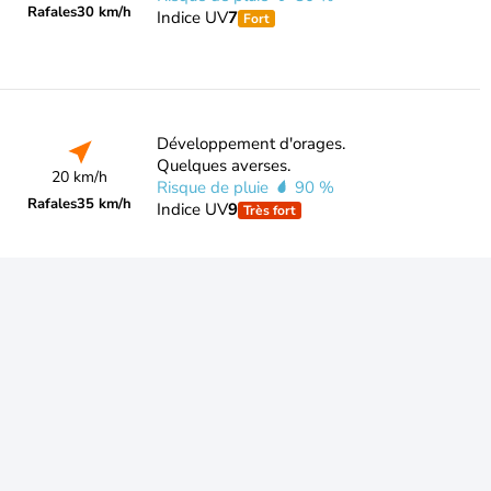
Rafales
30 km/h
Indice UV
7
Fort
Développement d'orages.
Quelques averses.
20 km/h
Risque de pluie
90 %
Rafales
35 km/h
Indice UV
9
Très fort