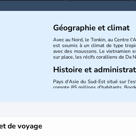
Géographie et climat
Avec au Nord, le Tonkin, au Centre l'
est soumis à un climat de type tropi
avec des moussons. Le vietnamien est
sur place, les récifs coralliens de Da
Histoire et administra
Pays d'Asie du Sud-Est situé sur l'es
compte 85 millions d'habitants. Bordé
Laos et du Cambodge. Littéralement, 
capitale est Hanoï. Hô-Chi-Minh-Ville
et de voyage