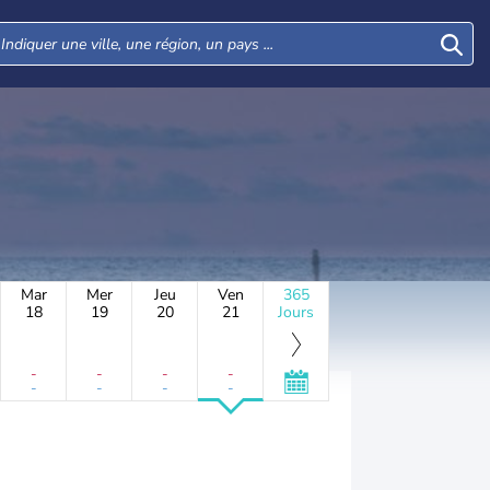
Mar
Mer
Jeu
Ven
365
18
19
20
21
Jours
-
-
-
-
-
-
-
-