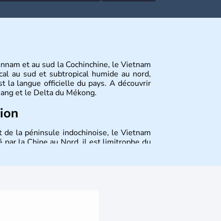
Annam et au sud la Cochinchine, le Vietnam
cal au sud et subtropical humide au nord,
 la langue officielle du pays. A découvrir
 Nang et le Delta du Mékong.
tion
t de la péninsule indochinoise, le Vietnam
 par la Chine au Nord, il est limitrophe du
Viêt Nam signifie les « Viêt du Sud ». Sa
 est le nom récent de l'ancienne Saïgon.