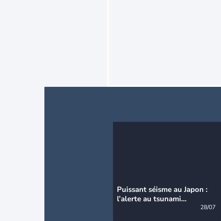
Puissant séisme au Japon :
l’alerte au tsunami
désormais levée
28/07