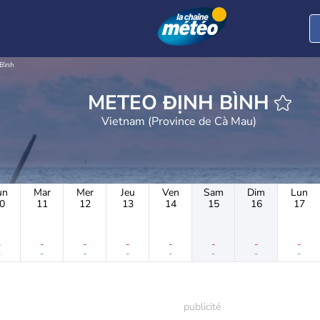
Bình
METEO ĐỊNH BÌNH
Vietnam (Province de Cà Mau)
un
Mar
Mer
Jeu
Ven
Sam
Dim
Lun
0
11
12
13
14
15
16
17
-
-
-
-
-
-
-
-
-
-
-
-
-
-
-
-