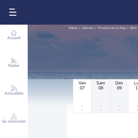
Météo
Vietnam
Province de Cà Mau
Định 
Accueil
Radar
Ven
Sam
Dim
L
07
08
09
1
Actualités
-
-
-
-
-
-
Se connecter