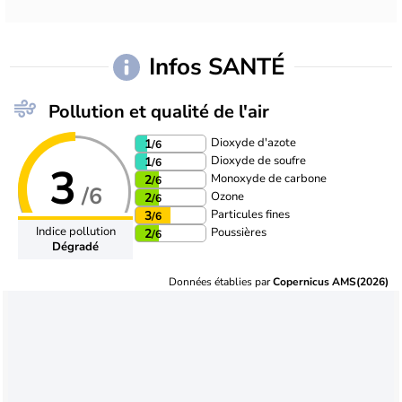
Infos SANTÉ
Pollution et qualité de l'air
Dioxyde d'azote
1
/6
Dioxyde de soufre
1
/6
3
Monoxyde de carbone
2
/6
/6
Ozone
2
/6
Particules fines
3
/6
Indice pollution
Poussières
2
/6
Dégradé
Données établies par
Copernicus AMS(2026)