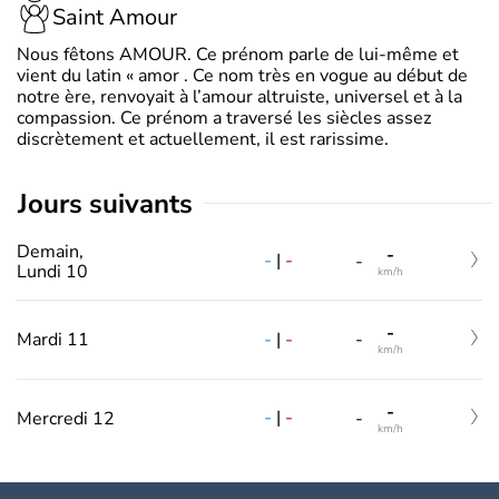
Saint Amour
Nous fêtons AMOUR. Ce prénom parle de lui-même et
vient du latin « amor . Ce nom très en vogue au début de
notre ère, renvoyait à l’amour altruiste, universel et à la
compassion. Ce prénom a traversé les siècles assez
discrètement et actuellement, il est rarissime.
jours suivants
Demain,
-
-
|
-
-
Lundi 10
km/h
-
-
|
-
Mardi 11
-
km/h
-
-
|
-
Mercredi 12
-
km/h