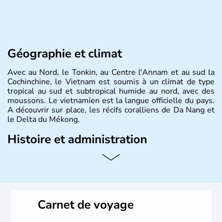
Géographie et climat
Avec au Nord, le Tonkin, au Centre l'Annam et au sud la
Cochinchine, le Vietnam est soumis à un climat de type
tropical au sud et subtropical humide au nord, avec des
moussons. Le vietnamien est la langue officielle du pays.
A découvrir sur place, les récifs coralliens de Da Nang et
le Delta du Mékong.
Histoire et administration
Pays d'Asie du Sud-Est situé sur l'est de la péninsule
indochinoise, le Vietnam compte 85 millions d'habitants.
Bordé par la Chine au Nord, il est limitrophe du Laos et
du Cambodge. Littéralement, Viêt Nam signifie les « Viêt
du Sud ». Sa capitale est Hanoï. Hô-Chi-Minh-Ville est le
Carnet de voyage
nom récent de l'ancienne Saïgon.