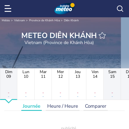
Météo
Vietnam
Province de Khánh Hòa
Diên Khánh
METEO DIÊN KHÁNH
Vietnam (Province de Khánh Hòa)
Dim
Lun
Mar
Mer
Jeu
Ven
Sam
D
09
10
11
12
13
14
15
-
-
-
-
-
-
-
-
-
-
-
-
-
-
Journée
Heure / Heure
Comparer