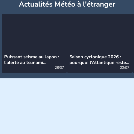
Actualités Météo à l'étranger
Puissant séisme au Japon :
Saison cyclonique 2026 :
l’alerte au tsunami
pourquoi l’Atlantique reste
désormais levée
28/07
très calme à ce stade ?
22/07