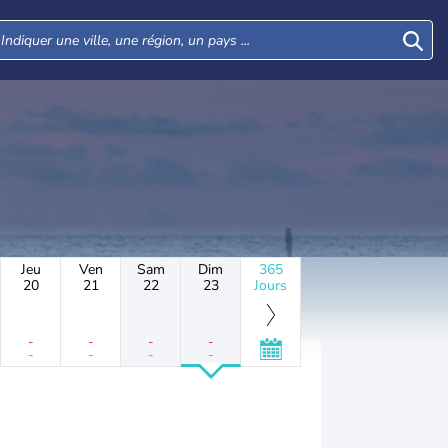
Jeu
Ven
Sam
Dim
365
20
21
22
23
Jours
-
-
-
-
-
-
-
-