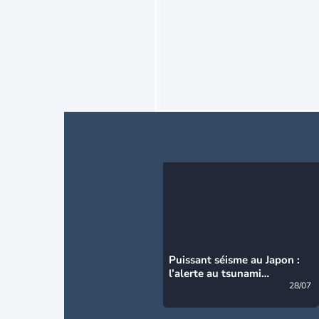
Puissant séisme au Japon :
l’alerte au tsunami
désormais levée
28/07