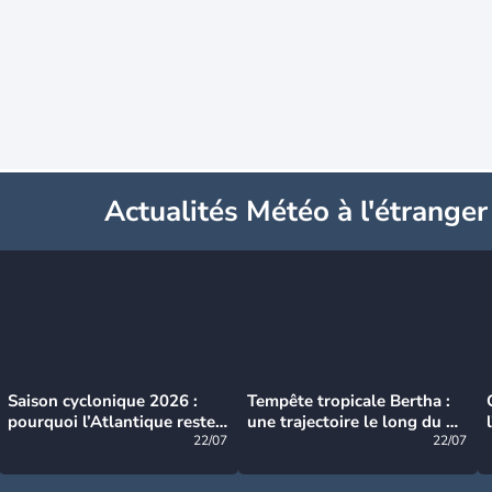
Actualités Météo à l'étranger
Saison cyclonique 2026 :
Tempête tropicale Bertha :
pourquoi l’Atlantique reste
une trajectoire le long du du
très calme à ce stade ?
22/07
littoral américain
22/07