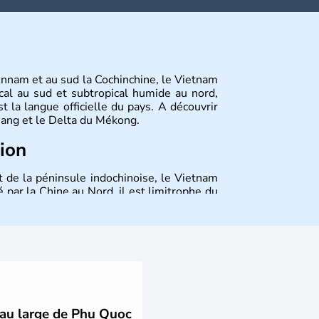
Annam et au sud la Cochinchine, le Vietnam
cal au sud et subtropical humide au nord,
 la langue officielle du pays. A découvrir
 Nang et le Delta du Mékong.
tion
t de la péninsule indochinoise, le Vietnam
 par la Chine au Nord, il est limitrophe du
Viêt Nam signifie les « Viêt du Sud ». Sa
 est le nom récent de l'ancienne Saïgon.
s au large de Phu Quoc