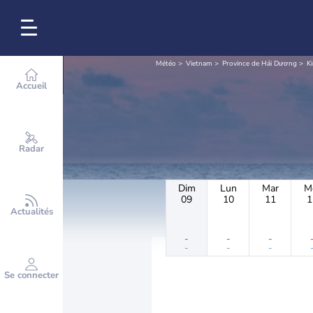
Météo
Vietnam
Province de Hải Dương
K
Accueil
Radar
Dim
Lun
Mar
M
09
10
11
1
Actualités
-
-
-
-
-
-
Se connecter