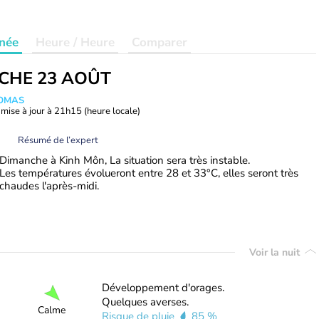
née
Heure / Heure
Comparer
CHE 23 AOÛT
HOMAS
mise à jour à
21h15
(heure locale)
Résumé de l’expert
Dimanche à Kinh Môn, La situation sera très instable.
Les températures évolueront entre 28 et 33°C, elles seront très
chaudes l'après-midi.
Voir la nuit
Développement d'orages.
Quelques averses.
Calme
Risque de pluie
85 %