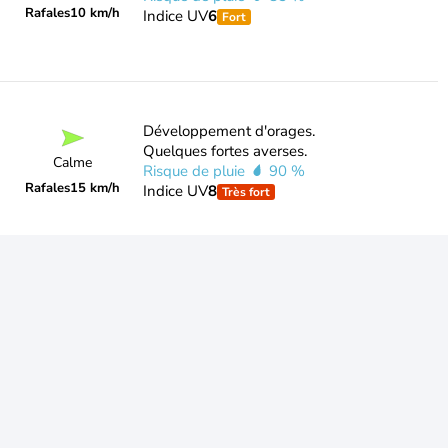
Rafales
10 km/h
Indice UV
6
Fort
Développement d'orages.
Quelques fortes averses.
Calme
Risque de pluie
90 %
Rafales
15 km/h
Indice UV
8
Très fort