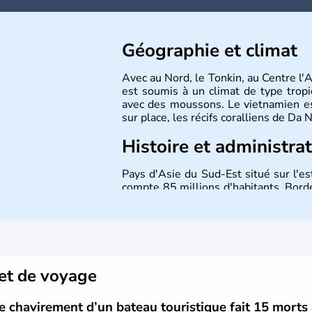
Géographie et climat
Avec au Nord, le Tonkin, au Centre l'
est soumis à un climat de type tropi
avec des moussons. Le vietnamien est
sur place, les récifs coralliens de Da
Histoire et administra
Pays d'Asie du Sud-Est situé sur l'es
compte 85 millions d'habitants. Bordé
Laos et du Cambodge. Littéralement, 
capitale est Hanoï. Hô-Chi-Minh-Ville
et de voyage
le chavirement d’un bateau touristique fait 15 mort