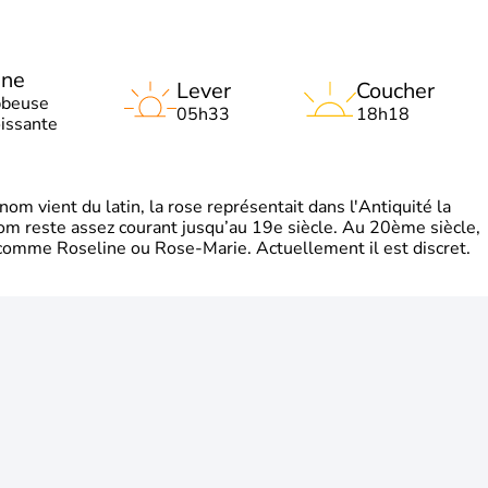
une
Lever
Coucher
bbeuse
05h33
18h18
oissante
m vient du latin, la rose représentait dans l'Antiquité la
om reste assez courant jusqu’au 19e siècle. Au 20ème siècle,
s comme Roseline ou Rose-Marie. Actuellement il est discret.