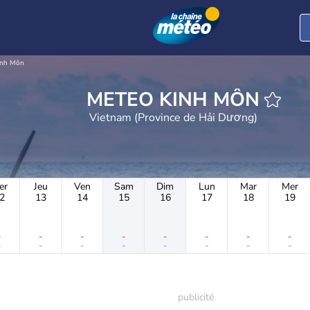
inh Môn
METEO KINH MÔN
Vietnam (Province de Hải Dương)
er
Jeu
Ven
Sam
Dim
Lun
Mar
Mer
2
13
14
15
16
17
18
19
-
-
-
-
-
-
-
-
-
-
-
-
-
-
-
-