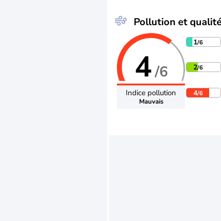
Pollution et qualité
1
/6
4
/6
2
/6
Indice pollution
4
/6
Mauvais