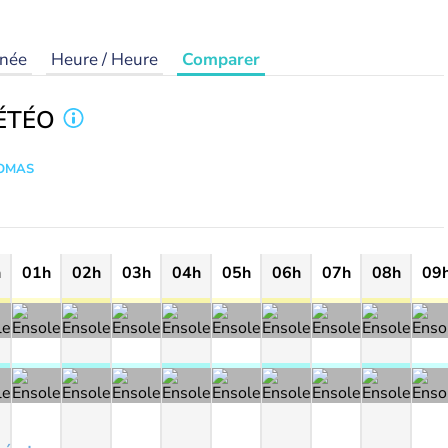
rnée
Heure / Heure
Comparer
ÉTÉO
HOMAS
h
01h
02h
03h
04h
05h
06h
07h
08h
09