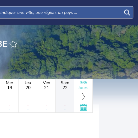
YAMBE
Mer
Jeu
Ven
Sam
365
19
20
21
22
Jours
-
-
-
-
-
-
-
-