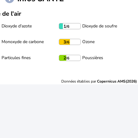
 de l'air
Dioxyde d'azote
Dioxyde de soufre
1
/6
Monoxyde de carbone
Ozone
3
/6
Particules fines
Poussières
2
/6
Données établies par
Copernicus AMS(2026)