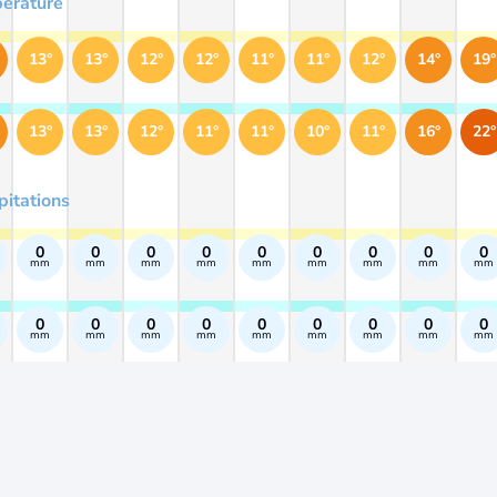
érature
13°
13°
12°
12°
11°
11°
12°
14°
19°
13°
13°
12°
11°
11°
10°
11°
16°
22°
pitations
0
0
0
0
0
0
0
0
0
mm
mm
mm
mm
mm
mm
mm
mm
mm
0
0
0
0
0
0
0
0
0
mm
mm
mm
mm
mm
mm
mm
mm
mm