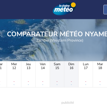
COMPARATEUR MÉTÉO N
Zambie (Western Province)
ar
Mer
Jeu
Ven
Sam
Dim
Lun
Mar
1
12
13
14
15
16
17
18
-
-
-
-
-
-
-
-
-
-
-
-
-
-
-
-