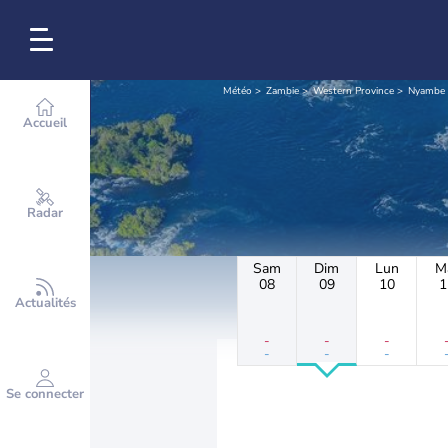
Météo
Zambie
Western Province
Nyambe
Accueil
Radar
Sam
Dim
Lun
M
08
09
10
1
Actualités
-
-
-
-
-
-
Se connecter