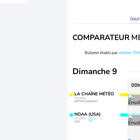
Jou
COMPARATEUR
M
Bulletin établi par
Adrien T
Dimanche 9
00
LA CHAÎNE MÉTÉO
SOURCE
METEO CONSULT
NOAA (USA)
SOURCE
GFS