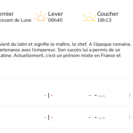
rnier
Lever
Coucher
oissant de Lune
06h40
18h13
t du latin et signifie le maître, le chef. A l’époque romaine,
partenance avec l’empereur. Son succès lui a permis de se
latine. Actuellement, c’est un prénom mixte en France et
-
|
-
-
-
km/h
-
|
-
-
-
km/h