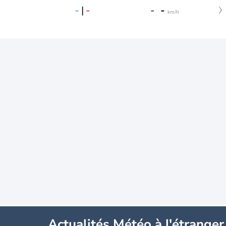
-
|
-
-
-
km/h
Actualités Météo à l'étranger