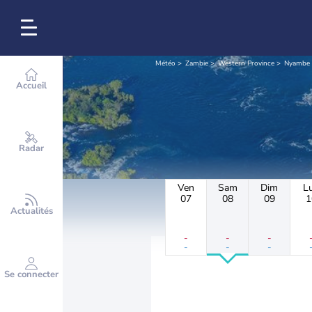
Météo
Zambie
Western Province
Nyambe
Accueil
Radar
Ven
Sam
Dim
L
07
08
09
1
Actualités
-
-
-
-
-
-
Se connecter