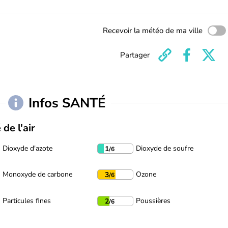
Recevoir la météo de ma ville
Partager
Infos SANTÉ
 de l'air
Dioxyde d'azote
Dioxyde de soufre
1
/6
Monoxyde de carbone
Ozone
3
/6
Particules fines
Poussières
2
/6