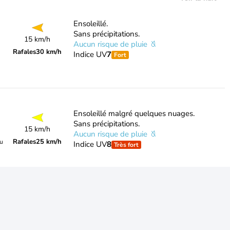
Ensoleillé.
Sans précipitations.
15 km/h
Aucun risque de pluie
Rafales
30 km/h
Indice UV
7
Fort
Ensoleillé malgré quelques nuages.
Sans précipitations.
15 km/h
Aucun risque de pluie
Rafales
25 km/h
du
Indice UV
8
Très fort