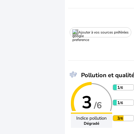
Ajouter à vos sources préférées
Pollution et qualité
1
/6
3
/6
1
/6
Indice pollution
3
/6
Dégradé