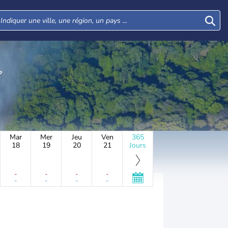
Mar
Mer
Jeu
Ven
365
18
19
20
21
Jours
-
-
-
-
-
-
-
-