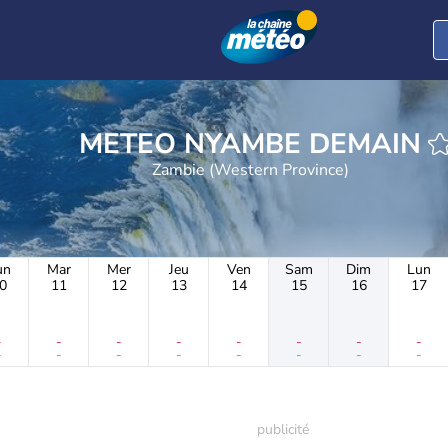
METEO NYAMBE DEMAIN
Zambie (Western Province)
un
Mar
Mer
Jeu
Ven
Sam
Dim
Lun
0
11
12
13
14
15
16
17
-
-
-
-
-
-
-
-
-
-
-
-
-
-
-
-