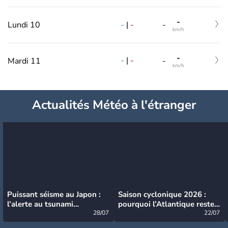
-
-
|
-
Lundi 10
-
km/h
-
-
|
-
Mardi 11
-
km/h
Actualités Météo à l'étranger
Puissant séisme au Japon :
Saison cyclonique 2026 :
l’alerte au tsunami
pourquoi l’Atlantique reste
désormais levée
28/07
très calme à ce stade ?
22/07