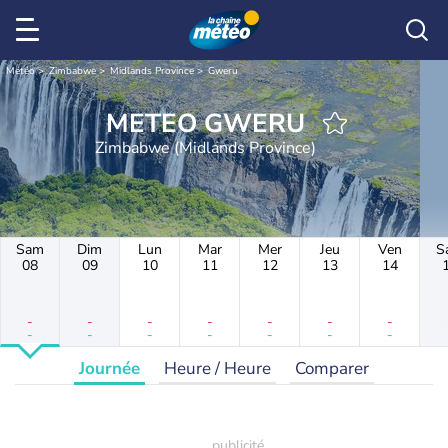
Météo
Zimbabwe
Midlands Province
Gweru
METEO GWERU
Zimbabwe (Midlands Province)
Sam
Dim
Lun
Mar
Mer
Jeu
Ven
S
08
09
10
11
12
13
14
-
-
-
-
-
-
-
-
-
-
-
-
-
-
Journée
Heure / Heure
Comparer