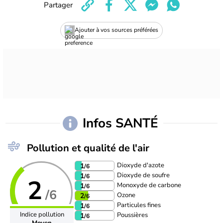
Partager
Ajouter à vos sources préférées
Infos SANTÉ
Pollution et qualité de l'air
Dioxyde d'azote
1
/6
Dioxyde de soufre
1
/6
2
Monoxyde de carbone
1
/6
/6
Ozone
2
/6
Particules fines
1
/6
Indice pollution
Poussières
1
/6
Moyen