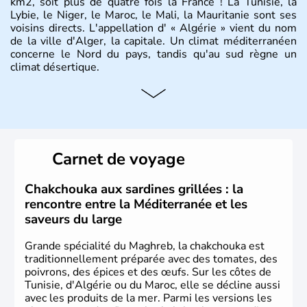
km2, soit plus de quatre fois la France ! La Tunisie, la
Lybie, le Niger, le Maroc, le Mali, la Mauritanie sont ses
voisins directs. L'appellation d' « Algérie » vient du nom
de la ville d'Alger, la capitale. Un climat méditerranéen
concerne le Nord du pays, tandis qu'au sud règne un
climat désertique.
Histoire et administration
Sétif, Sidi Bel Abbès, Oran, Constantine, Tizi Ouzou, Blida
sont quelques unes des villes principales du pays.
L’
Algérie
compte près de 35 millions d’
Algériens
, dont
Carnet de voyage
près de la moitié ont moins de 19 ans. La musique
raî
est
l’une des fiertés du pays, originaire des régions les plus à
l’ouest. Le
couscous
est l’un des plats traditionnels les
Chakchouka aux sardines grillées : la
plus appréciés.
rencontre entre la Méditerranée et les
saveurs du large
Grande spécialité du Maghreb, la chakchouka est
traditionnellement préparée avec des tomates, des
poivrons, des épices et des œufs. Sur les côtes de
Tunisie, d'Algérie ou du Maroc, elle se décline aussi
avec les produits de la mer. Parmi les versions les