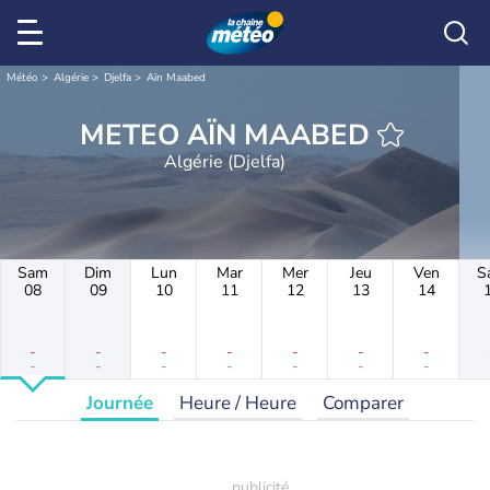
Météo
Algérie
Djelfa
Aïn Maabed
METEO AÏN MAABED
Algérie (Djelfa)
Sam
Dim
Lun
Mar
Mer
Jeu
Ven
S
08
09
10
11
12
13
14
-
-
-
-
-
-
-
-
-
-
-
-
-
-
Journée
Heure / Heure
Comparer