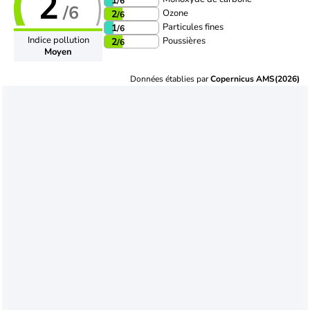
2
1
/6
/6
Ozone
2
/6
Particules fines
1
/6
Indice pollution
Poussières
2
/6
Moyen
Données établies par
Copernicus AMS(2026)