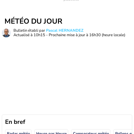
MÉTÉO DU JOUR
Bulletin établi par
Pascal HERNANDEZ
Actualisé à
10h15
- Prochaine mise à jour à
16h30
(heure locale)
En bref
Radar météo
Heure par Heure
Comparateur météo
Pollens et