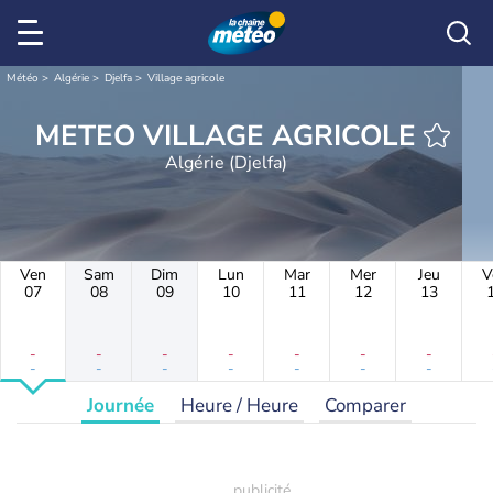
Météo
Algérie
Djelfa
Village agricole
METEO VILLAGE AGRICOLE
Algérie (Djelfa)
Ven
Sam
Dim
Lun
Mar
Mer
Jeu
V
07
08
09
10
11
12
13
-
-
-
-
-
-
-
-
-
-
-
-
-
-
Journée
Heure / Heure
Comparer