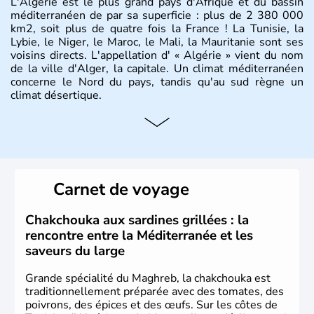
L'Algérie est le plus grand pays d'Afrique et du bassin
méditerranéen de par sa superficie : plus de 2 380 000
km2, soit plus de quatre fois la France ! La Tunisie, la
Lybie, le Niger, le Maroc, le Mali, la Mauritanie sont ses
voisins directs. L'appellation d' « Algérie » vient du nom
de la ville d'Alger, la capitale. Un climat méditerranéen
concerne le Nord du pays, tandis qu'au sud règne un
climat désertique.
Histoire et administration
Sétif, Sidi Bel Abbès, Oran, Constantine, Tizi Ouzou, Blida
sont quelques unes des villes principales du pays.
L’
Algérie
compte près de 35 millions d’
Algériens
, dont
Carnet de voyage
près de la moitié ont moins de 19 ans. La musique
raî
est
l’une des fiertés du pays, originaire des régions les plus à
l’ouest. Le
couscous
est l’un des plats traditionnels les
Chakchouka aux sardines grillées : la
plus appréciés.
rencontre entre la Méditerranée et les
saveurs du large
Grande spécialité du Maghreb, la chakchouka est
traditionnellement préparée avec des tomates, des
poivrons, des épices et des œufs. Sur les côtes de