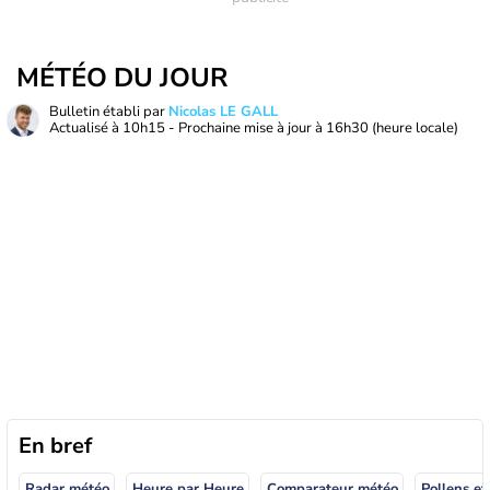
MÉTÉO DU JOUR
Bulletin établi par
Nicolas LE GALL
Actualisé à
10h15
- Prochaine mise à jour à
16h30
(heure locale)
En bref
Radar météo
Heure par Heure
Comparateur météo
Pollens et