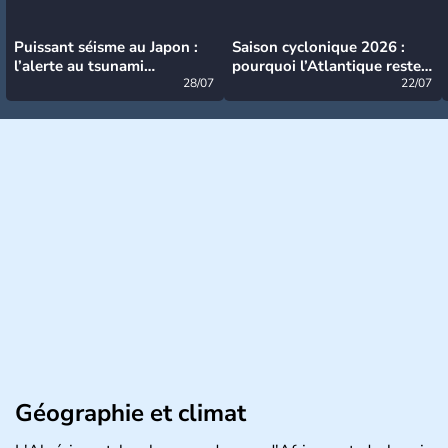
Puissant séisme au Japon :
Saison cyclonique 2026 :
l’alerte au tsunami
pourquoi l’Atlantique reste
désormais levée
28/07
très calme à ce stade ?
22/07
Géographie et climat