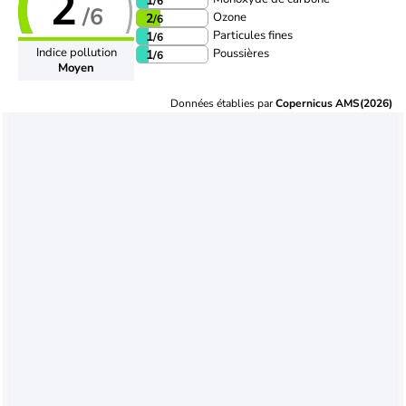
2
1
/6
/6
Ozone
2
/6
Particules fines
1
/6
Indice pollution
Poussières
1
/6
Moyen
Données établies par
Copernicus AMS(2026)