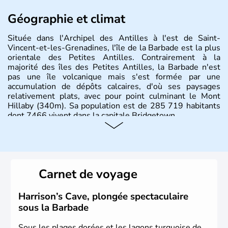
Géographie et climat
Située dans l'Archipel des Antilles à l'est de Saint-
Vincent-et-les-Grenadines, l'île de la Barbade est la plus
orientale des Petites Antilles. Contrairement à la
majorité des îles des Petites Antilles, la Barbade n'est
pas une île volcanique mais s'est formée par une
accumulation de dépôts calcaires, d'où ses paysages
relativement plats, avec pour point culminant le Mont
Hillaby (340m). Sa population est de 285 719 habitants
dont 7466 vivent dans la capitale Bridgetown.
Histoire et administration
Depuis 1966, la Barbade est indépendante et fait partie
du Commonwealth. Elle fut pendant trois siècles sous
Carnet de voyage
domination britannique. Son nom vient de l'explorateur
portugais Pedro A. Campos qui nomma l'île en 1536 "Os
Barbudos" ("les barbus" à cause des longues racines
Harrison’s Cave, plongée spectaculaire
aériennes des ficus qu'il voyait sur l'île et lui faisait
sous la Barbade
penser à des barbes.
Sous les plages dorées et les lagons turquoise de