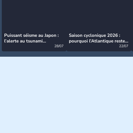
Puissant séisme au Japon :
Saison cyclonique 2026 :
l’alerte au tsunami
pourquoi l’Atlantique reste
désormais levée
28/07
très calme à ce stade ?
22/07