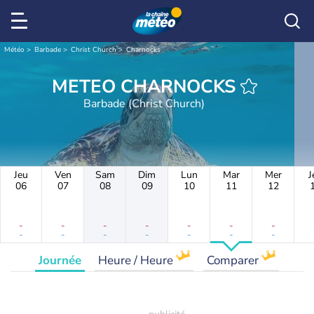
Météo
Barbade
Christ Church
Charnocks
METEO CHARNOCKS
Barbade (Christ Church)
Jeu
Ven
Sam
Dim
Lun
Mar
Mer
J
06
07
08
09
10
11
12
-
-
-
-
-
-
-
-
-
-
-
-
-
-
Journée
Heure / Heure
Comparer