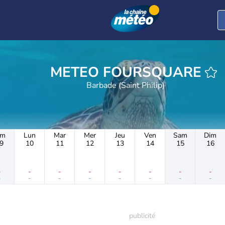
METEO FOURSQUARE
Barbade (Saint Philip)
im
Lun
Mar
Mer
Jeu
Ven
Sam
Dim
9
10
11
12
13
14
15
16
-
-
-
-
-
-
-
-
-
-
-
-
-
-
-
-