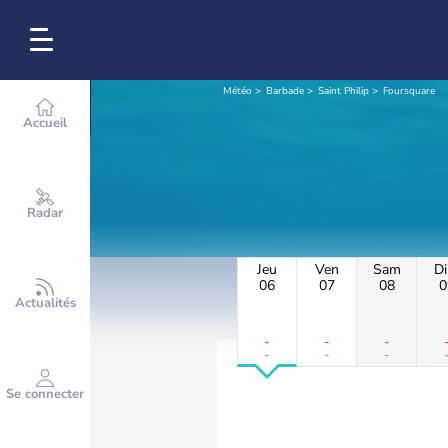
Météo
Barbade
Saint Philip
Foursquare
Accueil
Radar
Jeu
Ven
Sam
D
06
07
08
0
Actualités
-
-
-
-
-
-
Se connecter