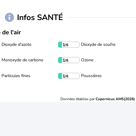
Infos SANTÉ
 de l'air
Dioxyde d'azote
Dioxyde de soufre
1
/6
Monoxyde de carbone
Ozone
1
/6
Particules fines
Poussières
1
/6
Données établies par
Copernicus AMS(2026)