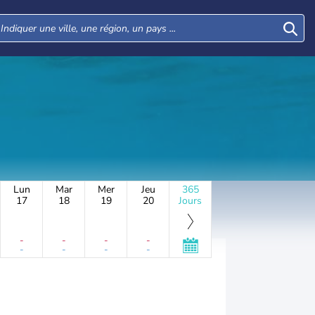
Lun
Mar
Mer
Jeu
365
17
18
19
20
Jours
-
-
-
-
-
-
-
-