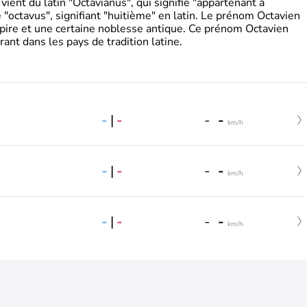
ient du latin "Octavianus", qui signifie "appartenant à
"octavus", signifiant "huitième" en latin. Le prénom Octavien
pire et une certaine noblesse antique. Ce prénom Octavien
rant dans les pays de tradition latine.
-
|
-
-
-
km/h
-
|
-
-
-
km/h
-
|
-
-
-
km/h