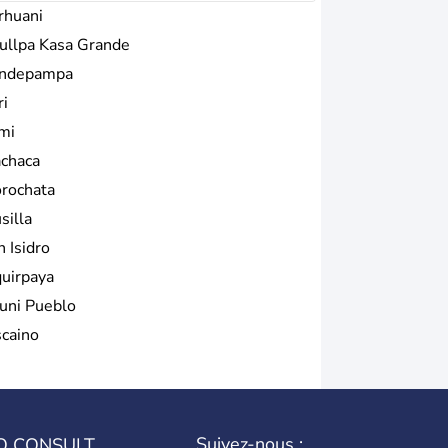
rhuani
ullpa Kasa Grande
ndepampa
ri
mi
chaca
rochata
silla
n Isidro
quirpaya
uni Pueblo
scaino
Suivez-nous :
O CONSULT