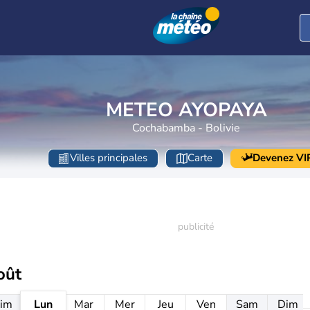
METEO AYOPAYA
Cochabamba - Bolivie
Villes principales
Carte
Devenez VI
oût
im
Lun
Mar
Mer
Jeu
Ven
Sam
Dim