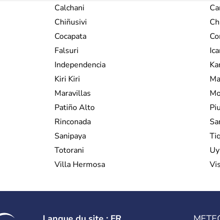
Calchani
Ca
Chiñusivi
Ch
Cocapata
Co
Falsuri
Ica
Independencia
Ka
Kiri Kiri
Ma
Maravillas
Mo
Patiño Alto
Piu
Rinconada
Sa
Sanipaya
Ti
Totorani
Uy
Villa Hermosa
Vi
Langue du site : FR
METE