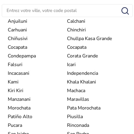
Anjuiluni
Calchani
Carhuani
Chinchiri
Chiñusivi
Chullpa Kasa Grande
Cocapata
Cocapata
Condepampa
Corata Grande
Falsuri
Icari
Incacasani
Independencia
Kami
Khala Khalani
Kiri Kiri
Machaca
Manzanani
Maravillas
Morochata
Pata Morochata
Patiño Alto
Piusilla
Pucara
Rinconada
San Isidro
San Pedro