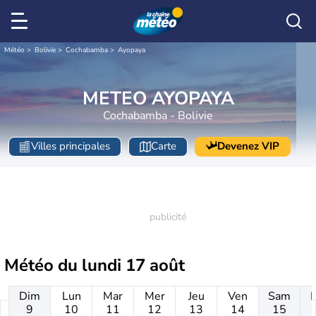
Météo
Bolivie
Cochabamba
Ayopaya
METEO AYOPAYA
Cochabamba - Bolivie
Villes principales
Carte
Devenez VIP
Météo du
lundi 17 août
Dim
Lun
Mar
Mer
Jeu
Ven
Sam
9
10
11
12
13
14
15