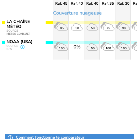
Raf. 45
Raf. 40
Raf. 40
Raf. 35
Raf. 30
Raf
Couverture nuageuse
LA CHAÎNE
MÉTÉO
85
50
50
75
90
SOURCE
METEO CONSULT
NOAA (USA)
0%
SOURCE
100
50
100
100
1
GFS
Comment fonctionne le comparateur