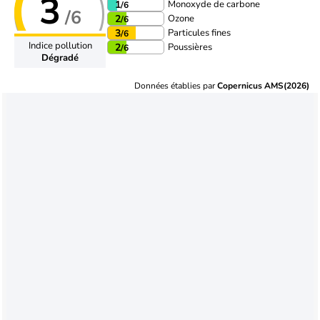
3
Monoxyde de carbone
1
/6
/6
Ozone
2
/6
Particules fines
3
/6
Indice pollution
Poussières
2
/6
Dégradé
Données établies par
Copernicus AMS(2026)