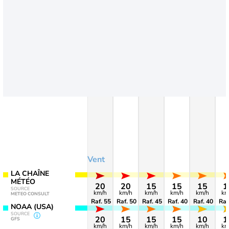
Vent
LA CHAÎNE
MÉTÉO
20
20
15
15
15
1
SOURCE
km/h
km/h
km/h
km/h
km/h
km
METEO CONSULT
Raf. 55
Raf. 50
Raf. 45
Raf. 40
Raf. 40
Raf
NOAA (USA)
SOURCE
20
15
15
15
10
1
GFS
km/h
km/h
km/h
km/h
km/h
km