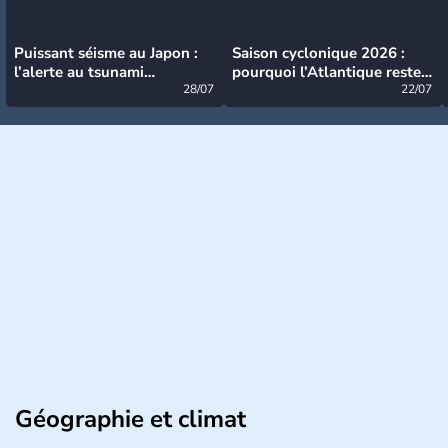
Puissant séisme au Japon :
Saison cyclonique 2026 :
l’alerte au tsunami
pourquoi l’Atlantique reste
désormais levée
28/07
très calme à ce stade ?
22/07
Géographie et climat