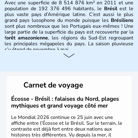
Avec une superficie de 8 514 876 km² en 2011 et une
population de 192 376 496 habitants, le
Brésil
est le
plus vaste pays d’Amérique latine. C’est aussi le plus
grand pays lusophone du monde puisque les
Brésiliens
sont plus nombreux que les Portugais eux-mêmes ! Une
large partie de la superficie du pays est recouverte par la
f
orêt amazonienne
, les régions du Sud-Est regroupant
les principales mégapoles du pays. La saison pluvieuse
s’y étend de novembre à mai.
Histoire et administration
Sao Polo et Rio de Janeiro sont deux villes principales de
ce pays, majoritairement catholique. Les côtes atlantiques
Carnet de voyage
du Brésil ont été atteintes par le portugais Cabral en
1500. Durant le XVIe siècle, de très nombreux esclaves
venus d'Afrique ont permis une large exploitation des
Écosse - Brésil : falaises du Nord, plages
ressources en sucre du pays.
mythiques et grand voyage côté mer
Le Mondial 2026 continue ce 25 juin avec une
affiche entre l’Écosse et le Brésil. Sur le terrain, le
contraste est déjà fort entre deux nations aux
histoires très différentes. Vu depuis la mer, il