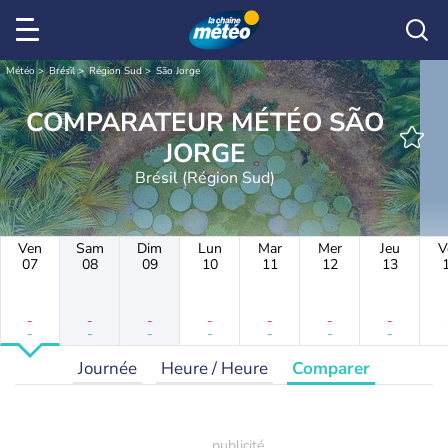
Météo
Brésil
Région Sud
São Jorge
COMPARATEUR MÉTÉO SÃO
JORGE
Brésil (Région Sud)
Ven
Sam
Dim
Lun
Mar
Mer
Jeu
V
07
08
09
10
11
12
13
-
-
-
-
-
-
-
-
-
-
-
-
-
-
Journée
Heure / Heure
Comparer