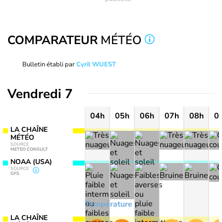
COMPARATEUR
MÉTÉO
Bulletin établi par
Cyril WUEST
Vendredi 7
04h
05h
06h
07h
08h
0
LA CHAÎNE
MÉTÉO
SOURCE
METEO CONSULT
NOAA (USA)
SOURCE
GFS
Température
LA CHAÎNE