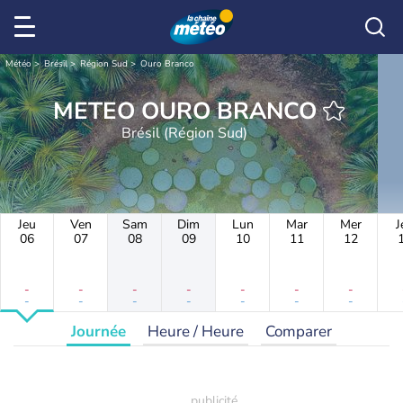
Météo
Brésil
Région Sud
Ouro Branco
METEO OURO BRANCO
Brésil (Région Sud)
Jeu
Ven
Sam
Dim
Lun
Mar
Mer
J
06
07
08
09
10
11
12
-
-
-
-
-
-
-
-
-
-
-
-
-
-
Journée
Heure / Heure
Comparer