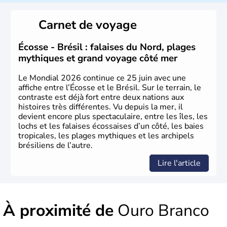
Sao Polo et Rio de Janeiro sont deux villes principales de
ce pays, majoritairement catholique. Les côtes atlantiques
Carnet de voyage
du Brésil ont été atteintes par le portugais Cabral en
1500. Durant le XVIe siècle, de très nombreux esclaves
venus d'Afrique ont permis une large exploitation des
Écosse - Brésil : falaises du Nord, plages
ressources en sucre du pays.
mythiques et grand voyage côté mer
Le Mondial 2026 continue ce 25 juin avec une
affiche entre l’Écosse et le Brésil. Sur le terrain, le
contraste est déjà fort entre deux nations aux
histoires très différentes. Vu depuis la mer, il
devient encore plus spectaculaire, entre les îles, les
lochs et les falaises écossaises d’un côté, les baies
tropicales, les plages mythiques et les archipels
brésiliens de l’autre.
Lire l'article
À proximité de
Ouro Branco