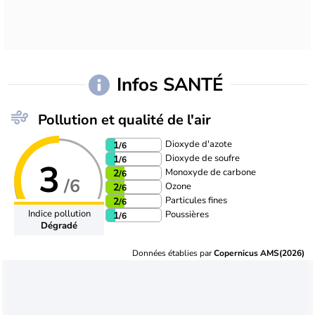
Infos SANTÉ
Pollution et qualité de l'air
Dioxyde d'azote
1
/6
Dioxyde de soufre
1
/6
3
Monoxyde de carbone
2
/6
/6
Ozone
2
/6
Particules fines
2
/6
Indice pollution
Poussières
1
/6
Dégradé
Données établies par
Copernicus AMS(2026)