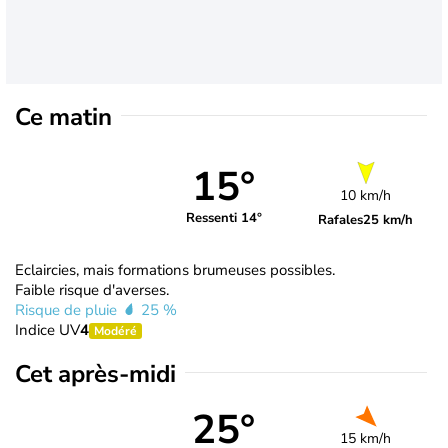
Ce matin
15°
10 km/h
Ressenti 14°
Rafales
25 km/h
Eclaircies, mais formations brumeuses possibles.
Faible risque d'averses.
Risque de pluie
25 %
Indice UV
4
Modéré
Cet après-midi
25°
15 km/h