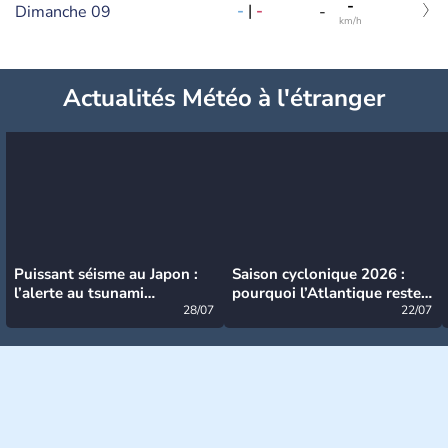
-
-
|
-
Dimanche 09
-
km/h
Actualités Météo à l'étranger
Puissant séisme au Japon :
Saison cyclonique 2026 :
l’alerte au tsunami
pourquoi l’Atlantique reste
désormais levée
28/07
très calme à ce stade ?
22/07