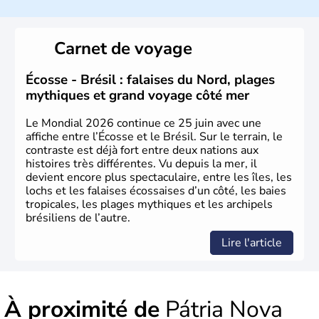
Sao Polo et Rio de Janeiro sont deux villes principales de
ce pays, majoritairement catholique. Les côtes atlantiques
Carnet de voyage
du Brésil ont été atteintes par le portugais Cabral en
1500. Durant le XVIe siècle, de très nombreux esclaves
venus d'Afrique ont permis une large exploitation des
Écosse - Brésil : falaises du Nord, plages
ressources en sucre du pays.
mythiques et grand voyage côté mer
Le Mondial 2026 continue ce 25 juin avec une
affiche entre l’Écosse et le Brésil. Sur le terrain, le
contraste est déjà fort entre deux nations aux
histoires très différentes. Vu depuis la mer, il
devient encore plus spectaculaire, entre les îles, les
lochs et les falaises écossaises d’un côté, les baies
tropicales, les plages mythiques et les archipels
brésiliens de l’autre.
Lire l'article
À proximité de
Pátria Nova