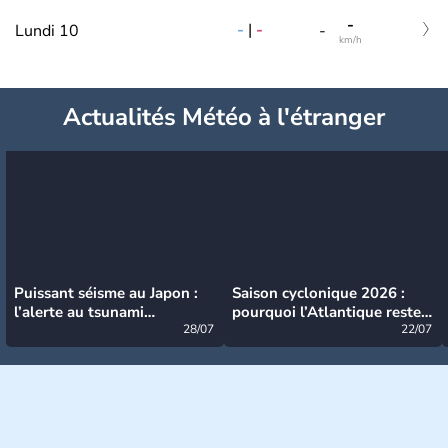
-
-
|
-
Lundi 10
-
km/h
Actualités Météo à l'étranger
Puissant séisme au Japon :
Saison cyclonique 2026 :
l’alerte au tsunami
pourquoi l’Atlantique reste
désormais levée
28/07
très calme à ce stade ?
22/07