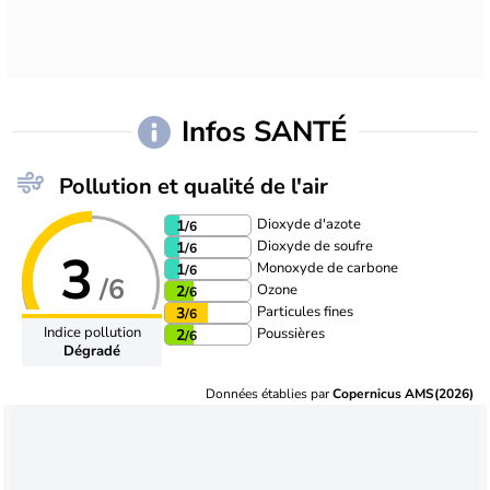
Infos SANTÉ
Pollution et qualité de l'air
Dioxyde d'azote
1
/6
Dioxyde de soufre
1
/6
3
Monoxyde de carbone
1
/6
/6
Ozone
2
/6
Particules fines
3
/6
Indice pollution
Poussières
2
/6
Dégradé
Données établies par
Copernicus AMS(2026)