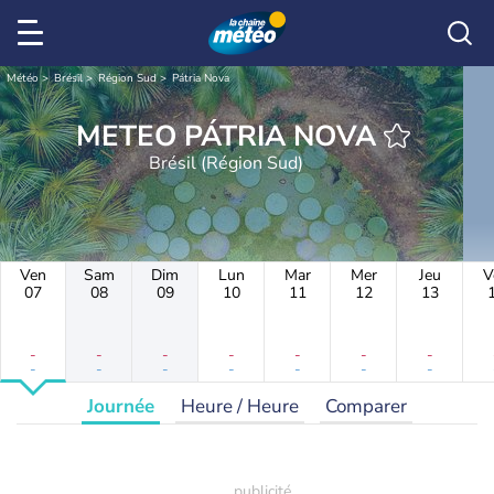
Météo
Brésil
Région Sud
Pátria Nova
METEO PÁTRIA NOVA
Brésil (Région Sud)
Ven
Sam
Dim
Lun
Mar
Mer
Jeu
V
07
08
09
10
11
12
13
-
-
-
-
-
-
-
-
-
-
-
-
-
-
Journée
Heure / Heure
Comparer